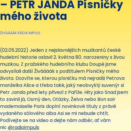
– PETR JANDA Písničky
mého života
ŽIVÁÁÁÁK RÁDIA IMPULS
(02.05.2022) Jeden z nejslavnějších muzikantů české
hudební historie oslavil 2. května 80. narozeniny s živou
muzikou. Z pražského hudebního klubu Doupě jsme
odvysílali další Živáááák s podtitulem Písničky mého
života. Dozvíte se, kterou písničku má nejradši Petrova
manželka Alice a třeba také, jaký neobvyklý suvenýr si
Petr Janda před lety přivezl z Paříže. Hity jako Snad jsem
to zavinil já, Osmý den, Otázky, Želva nebo Bon soir
mademoiselle Paris doplní novinkové tituly z právě
vydaného sólového alba Asi se mi nebude chtít.
Podívejte se na video a dejte nám odběr, ať vám
nic
‪@radioimpuls‬