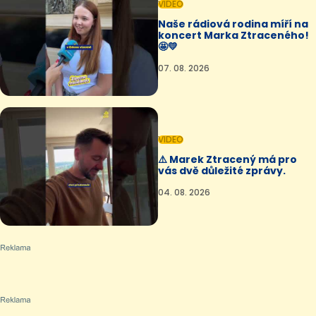
VIDEO
Naše rádiová rodina míří na
koncert Marka Ztraceného!
🤩💛
07. 08. 2026
VIDEO
⚠️ Marek Ztracený má pro
vás dvě důležité zprávy.
04. 08. 2026