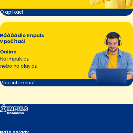
O aplikaci
Ráááádio Impuls
v počítači
Online
Na
impuls.cz
nebo na
play.cz
Více informací
Naše pořady