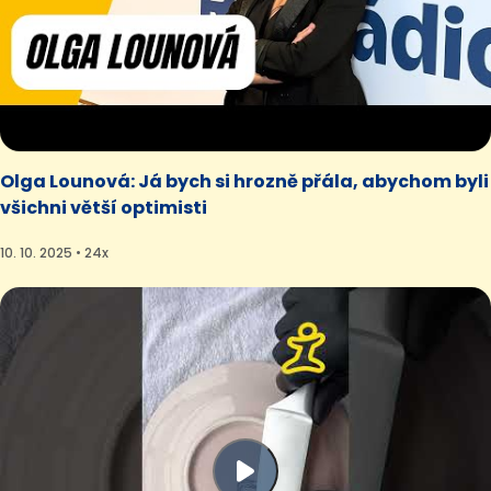
Olga Lounová: Já bych si hrozně přála, abychom byli
všichni větší optimisti
10. 10. 2025 • 24x