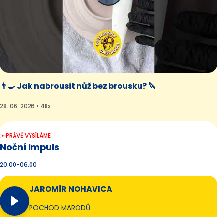
👨‍🍳 Jak nabrousit nůž bez brousku? 🔪
28. 06. 2026 • 48x
PRÁVĚ VYSÍLÁME
Noční Impuls
20.00-06.00
JAROMÍR NOHAVICA
POCHOD MARODŮ