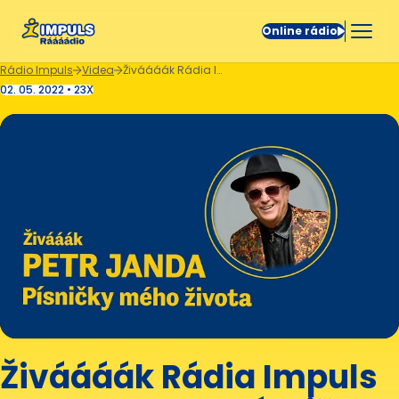
Online rádio
Rádio Impuls
Videa
Živáááák Rádia Impuls – PETR JANDA Písničky mého života
02. 05. 2022 • 23X
Živáááák Rádia Impuls