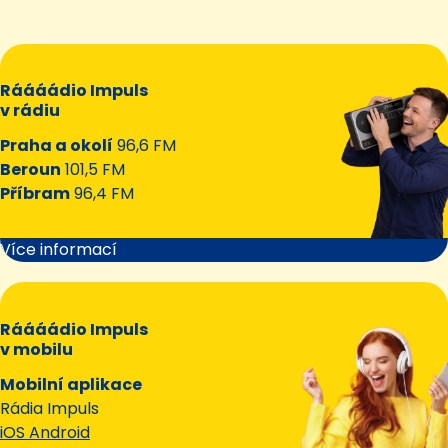
Ráááádio Impuls
v rádiu
Praha a okolí
96,6 FM
Beroun
101,5 FM
Příbram
96,4 FM
Více informací
Ráááádio Impuls
v mobilu
Mobilní aplikace
Rádia Impuls
iOS Android