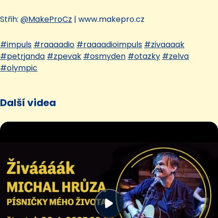
Střih:
‪@MakeProCz‬
| www.makepro.cz
#impuls
#raaaadio
#raaaadioimpuls
#zivaaaak
#petrjanda
#zpevak
#osmyden
#otazky
#zelva
#olympic
Další videa