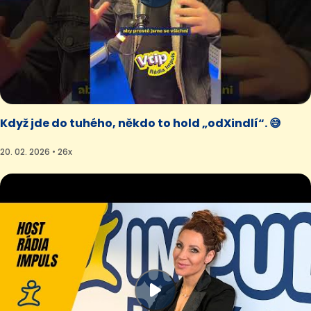
Když jde do tuhého, někdo to hold „odXindlí“. 😅
20. 02. 2026 • 26x