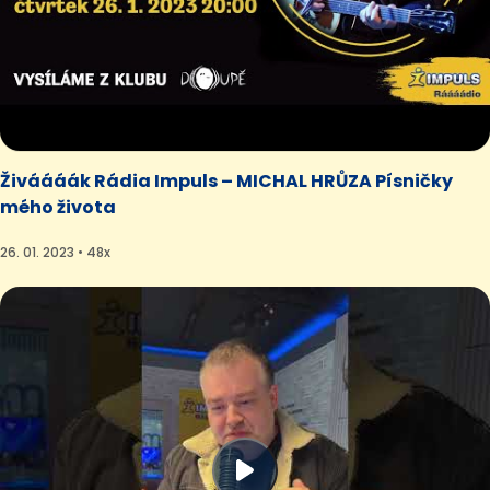
Živáááák Rádia Impuls – MICHAL HRŮZA Písničky
mého života
26. 01. 2023 • 48x