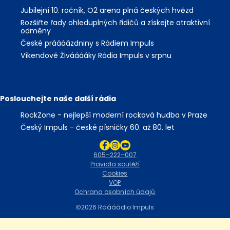
Jubilejní 10. ročník, O2 arena plná českých hvězd
Rozšiřte řady ohleduplných řidičů a získejte atraktivní
odměny
České práááázdniny s Rádiem Impuls
Víkendové Živááááky Rádia Impuls v srpnu
Poslouchejte naše další rádia
RockZone - nejlepší moderní rocková hudba v Praze
Český Impuls - české písničky 60. až 80. let
605–222–007
Pravidla soutěží
Cookies
VOP
Ochrana osobních údajů
2026 Ráááádio Impuls