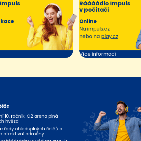
Impuls
Ráááádio Impuls
v počítači
ikace
Online
s
Na
impuls.cz
nebo na
play.cz
Více informací
těže
jní 10. ročník, O2 arena plná
ch hvězd
te řady ohleduplných řidičů a
te atraktivní odměny