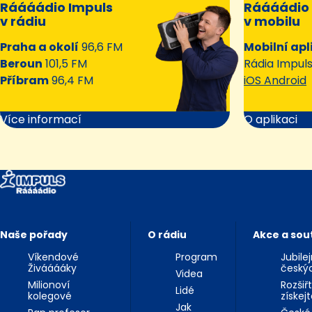
Ráááádio Impuls
Ráááádio 
v rádiu
v mobilu
Praha a okolí
96,6 FM
Mobilní apl
Beroun
101,5 FM
Rádia Impul
Příbram
96,4 FM
iOS Android
Více informací
O aplikaci
Naše pořady
O rádiu
Akce a sou
Víkendové
Program
Jubile
Živááááky
český
Videa
Milionoví
Rozšiř
Lidé
kolegové
získej
Jak