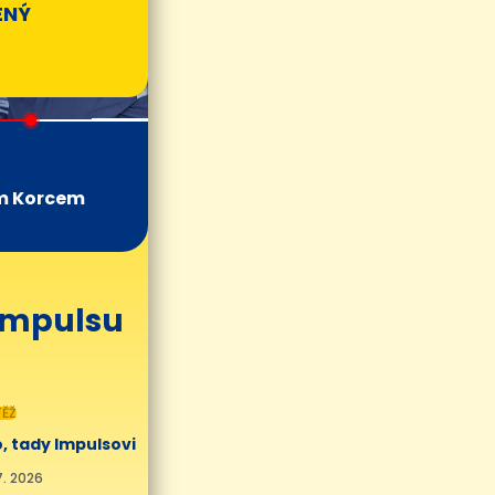
ENÝ
m Korcem
 Impulsu
ĚŽ
, tady Impulsovi
7. 2026