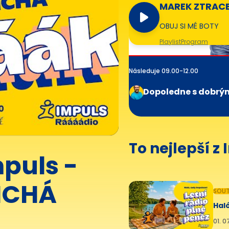
MAREK ZTRAC
OBUJ SI MÉ BOTY
Playlist
Program
Následuje 09.00-12.00
Dopoledne s dobrý
To nejlepší z
puls -
ICHÁ
SOUT
Haló
01. 0