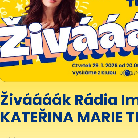
Živáááák Rádia Im
KATEŘINA MARIE T