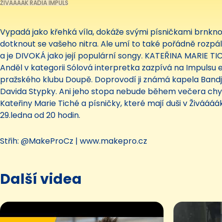
ŽIVÁÁÁÁK RÁDIA IMPULS
Vypadá jako křehká víla, dokáže svými písničkami brnkno
dotknout se vašeho nitra. Ale umí to také pořádně rozpá
a je DIVOKÁ jako její populární songy. KATEŘINA MARIE TI
Anděl v kategorii Sólová interpretka zazpívá na Impulsu e
pražského klubu Doupě. Doprovodí ji známá kapela Bandj
Davida Stypky. Ani jeho stopa nebude během večera chybě
Kateřiny Marie Tiché a písničky, které mají duši v Živááá
29.ledna od 20 hodin.
Střih: @MakeProCz | www.makepro.cz
Další videa