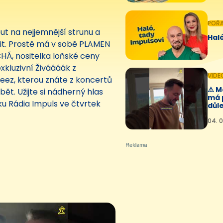
POŘ
ut na nejjemnější strunu a
Haló
lit. Prostě má v sobě PLAMEN
CHÁ, nositelka loňské ceny
xkluzivní Živáááák z
VIDE
eez, kterou znáte z koncertů
⚠️ 
t. Užijte si nádherný hlas
má 
áku Rádia Impuls ve čtvrtek
důle
04. 0