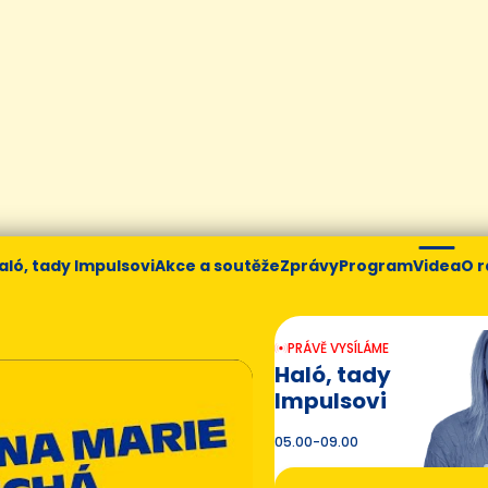
aló, tady Impulsovi
Akce a soutěže
Zprávy
Program
Videa
O r
PRÁVĚ VYSÍLÁME
Haló, tady
Impulsovi
05.00-09.00