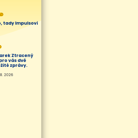
AD
, tady Impulsovi
O
Marek Ztracený
pro vás dvě
žité zprávy.
8. 2026