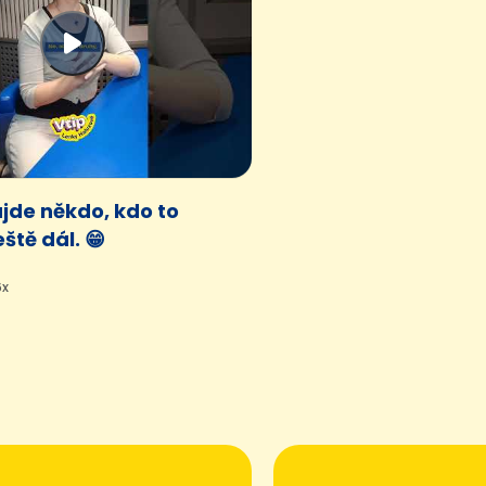
jde někdo, kdo to
ště dál. 😁
6x