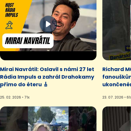
Mirai Navrátil: Oslavil s námi 27 let
Richard Mü
Rádia Impuls a zahrál Drahokamy
fanoušků
přímo do éteru 🎸
ukončené
25. 02. 2026 • 71x
23. 07. 2026 • 61