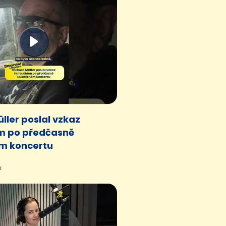
ller poslal vzkaz
m po předčasně
m koncertu
x