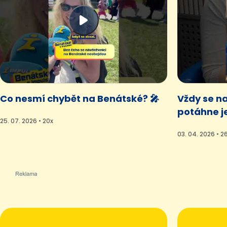
Co nesmí chybět na Benátské? 🎤
Vždy se na
potáhne je
25. 07. 2026 • 20x
03. 04. 2026 • 2