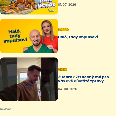
01. 07. 2026
POŘAD
Haló, tady Impulsovi
VIDEO
⚠️ Marek Ztracený má pro
vás dvě důležité zprávy.
04. 08. 2026