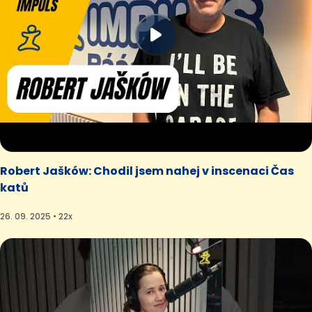
Robert Jašków: Chodil jsem nahej v inscenaci Čas
katů
26. 09. 2025 • 22x