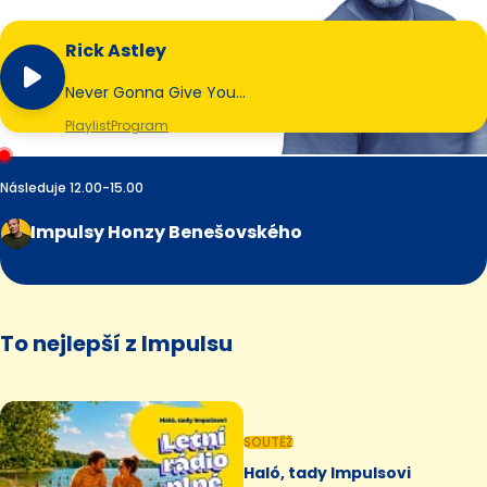
Rick Astley
Never Gonna Give You…
Playlist
Program
Následuje 12.00-15.00
Impulsy Honzy Benešovského
To nejlepší z Impulsu
SOUTĚŽ
Haló, tady Impulsovi