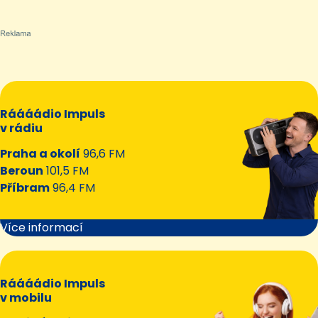
Ráááádio Impuls
v rádiu
Praha a okolí
96,6 FM
Beroun
101,5 FM
Příbram
96,4 FM
Více informací
Ráááádio Impuls
v mobilu