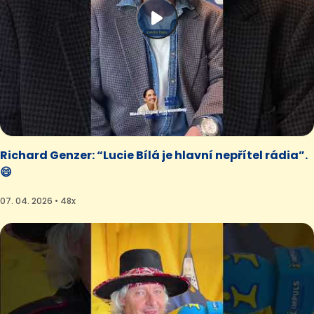
Richard Genzer: “Lucie Bílá je hlavní nepřítel rádia”.
😄
07. 04. 2026 • 48x