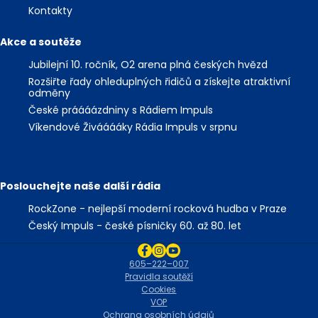
Kontakty
Akce a soutěže
Jubilejní 10. ročník, O2 arena plná českých hvězd
Rozšiřte řady ohleduplných řidičů a získejte atraktivní
odměny
České práááázdniny s Rádiem Impuls
Víkendové Živááááky Rádia Impuls v srpnu
Poslouchejte naše další rádia
RockZone - nejlepší moderní rocková hudba v Praze
Český Impuls - české písničky 60. až 80. let
605–222–007
Pravidla soutěží
Cookies
VOP
Ochrana osobních údajů