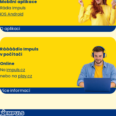
Mobilní aplikace
Rádia Impuls
iOS Android
O aplikaci
Ráááádio Impuls
v počítači
Online
Na
impuls.cz
nebo na
play.cz
Více informací