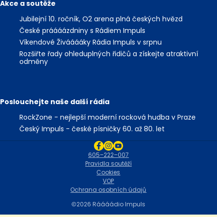
Akce a soutěže
Jubilejní 10. ročník, O2 arena plná českých hvězd
České práááázdniny s Rádiem Impuls
Víkendové Živááááky Rádia Impuls v srpnu
Rozšiřte řady ohleduplných řidičů a získejte atraktivní
odměny
Poslouchejte naše další rádia
RockZone - nejlepší moderní rocková hudba v Praze
Český Impuls - české písničky 60. až 80. let
605–222–007
Pravidla soutěží
Cookies
VOP
Ochrana osobních údajů
2026 Ráááádio Impuls