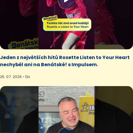
Jeden z největších hitů Roxette Listen to Your Heart
nechyběl ani na Benátské! s Impulsem.
25. 07. 2026 • 13x