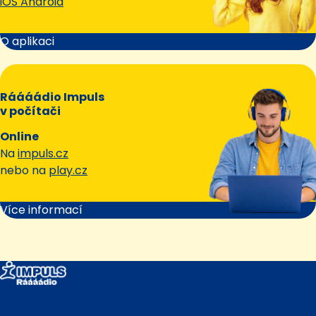
iOS Android
O aplikaci
Ráááádio Impuls
v počítači
Online
Na
impuls.cz
nebo na
play.cz
Více informací