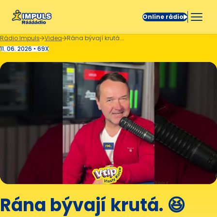
Online rádio
Rádio Impuls
Videa
Rána bývají krutá. 😆
11. 06. 2026 • 69X
Rána bývají krutá. 😆