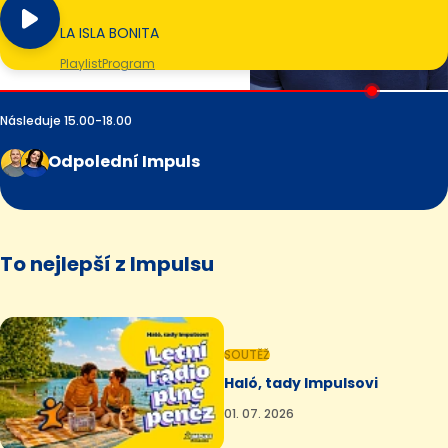
LA ISLA BONITA
Playlist
Program
Následuje 15.00-18.00
Odpolední Impuls
To nejlepší z Impulsu
SOUTĚŽ
Haló, tady Impulsovi
01. 07. 2026