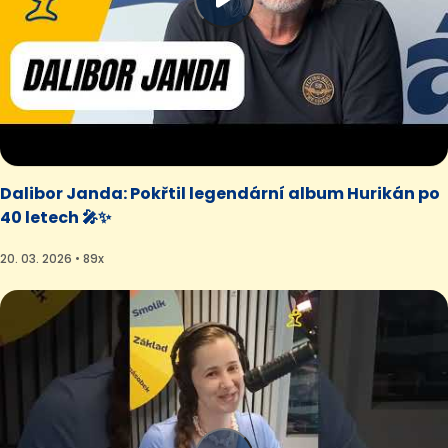
Dalibor Janda: Pokřtil legendární album Hurikán po
40 letech 🎤✨
20. 03. 2026 • 89x