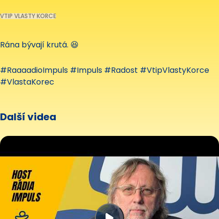
VTIP VLASTY KORCE
Rána bývají krutá. 😆
#RaaaadioImpuls #Impuls #Radost #VtipVlastyKorce
#VlastaKorec
Další videa