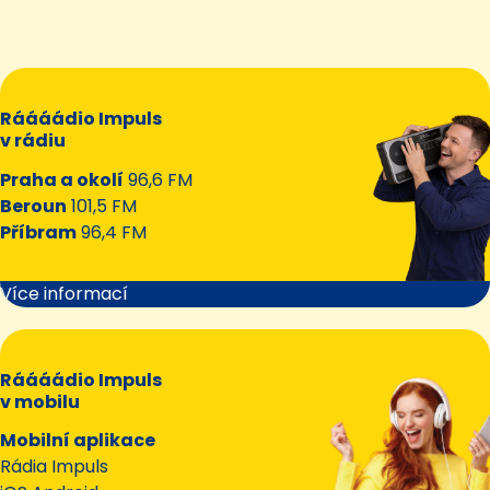
Ráááádio Impuls
v rádiu
Praha a okolí
96,6 FM
Beroun
101,5 FM
Příbram
96,4 FM
Více informací
Ráááádio Impuls
v mobilu
Mobilní aplikace
Rádia Impuls