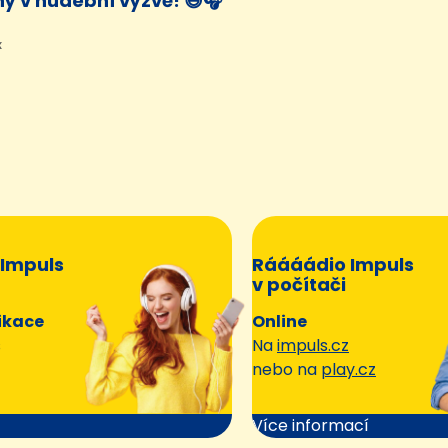
ý v hudební výzvě! 😄🎧
x
Impuls
Ráááádio Impuls
v počítači
ikace
Online
s
Na
impuls.cz
nebo na
play.cz
Více informací