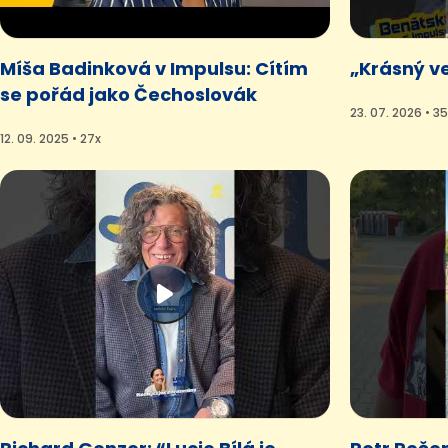
Míša Badinková v Impulsu: Cítím
„Krásný ve
se pořád jako Čechoslovák
23. 07. 2026 • 3
12. 09. 2025 • 27x