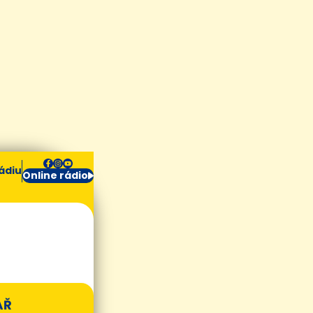
ádiu
Online rádio
ÁŘ