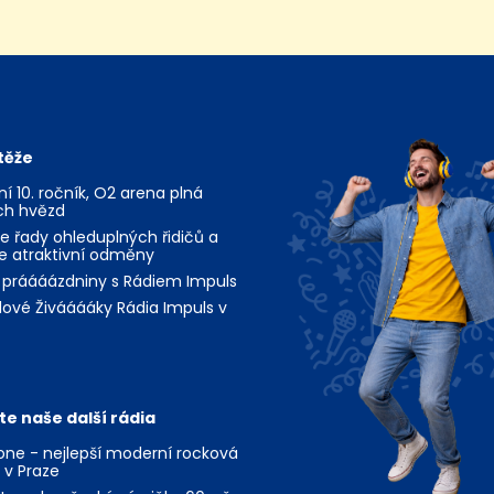
těže
jní 10. ročník, O2 arena plná
ch hvězd
te řady ohleduplných řidičů a
te atraktivní odměny
 práááázdniny s Rádiem Impuls
ové Živááááky Rádia Impuls v
te naše další rádia
ne - nejlepší moderní rocková
 v Praze