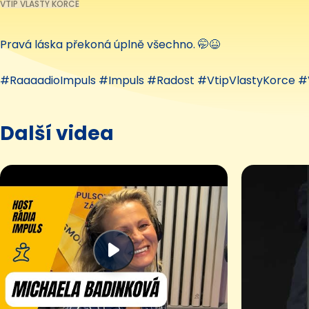
VTIP VLASTY KORCE
Pravá láska překoná úplně všechno. 🤭😆
#RaaaadioImpuls #Impuls #Radost #VtipVlastyKorce #
Další videa