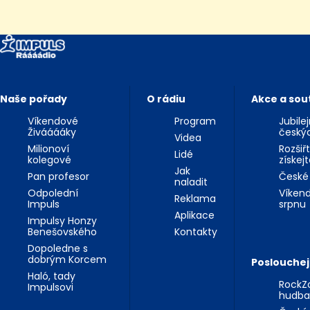
Naše pořady
O rádiu
Akce a sou
Víkendové
Program
Jubile
Živááááky
český
Videa
Milionoví
Rozšiř
Lidé
kolegové
získej
Jak
Pan profesor
České
naladit
Odpolední
Víkend
Reklama
Impuls
srpnu
Aplikace
Impulsy Honzy
Benešovského
Kontakty
Dopoledne s
dobrým Korcem
Poslouchej
Haló, tady
RockZo
Impulsovi
hudba