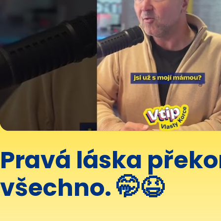
Pravá láska přek
všechno. 🤭😆