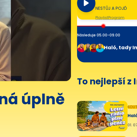
NESTŮJ A POJĎ
Playlist
Program
Následuje 05.00-09.00
Haló, tady I
To nejlepší z
oná úplně
SOUT
Haló
01. 0