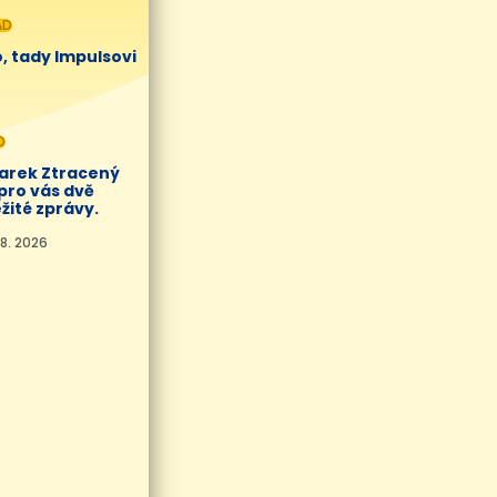
AD
, tady Impulsovi
O
Marek Ztracený
pro vás dvě
žité zprávy.
8. 2026