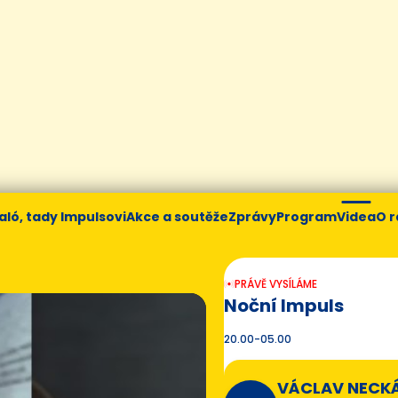
aló, tady Impulsovi
Akce a soutěže
Zprávy
Program
Videa
O r
PRÁVĚ VYSÍLÁME
Noční Impuls
20.00-05.00
VÁCLAV NECK