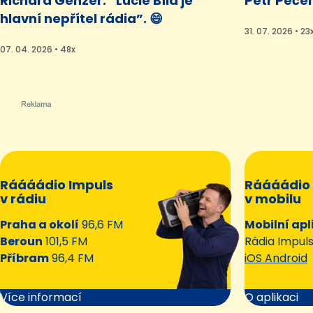
Richard Genzer: “Lucie Bílá je
Petr Pečen
hlavní nepřítel rádia”. 😄
31. 07. 2026 • 23
07. 04. 2026 • 48x
Ráááádio Impuls
Ráááádio 
v rádiu
v mobilu
Praha a okolí
96,6 FM
Mobilní apl
Beroun
101,5 FM
Rádia Impul
Příbram
96,4 FM
iOS Android
Více informací
O aplikaci