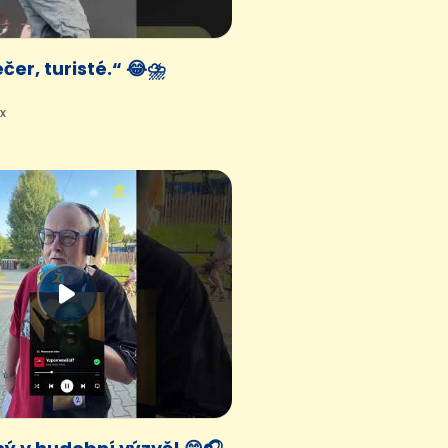
čer, turisté.“ 😂⛈️
5x