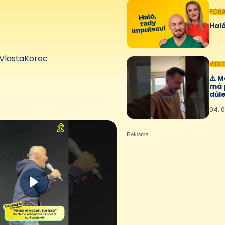
POŘ
Haló
VlastaKorec
VIDE
⚠️ 
má 
důle
04. 0