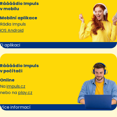
Ráááádio Impuls
v mobilu
Mobilní aplikace
Rádia Impuls
iOS Android
O aplikaci
Ráááádio Impuls
v počítači
Online
Na
impuls.cz
nebo na
play.cz
Více informací