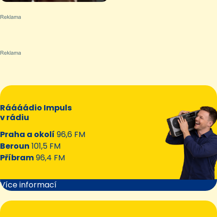
Ráááádio Impuls
v rádiu
Praha a okolí
96,6 FM
Beroun
101,5 FM
Příbram
96,4 FM
Více informací