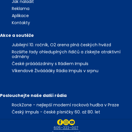
Jak naladit
Reklama
Aplikace
Kontakty
Akce a soutěže
Jubilejní 10. ročník, O2 arena plná českých hvězd
Rozšiřte řady ohleduplných řidičů a získejte atraktivní
odměny
České práááázdniny s Rádiem Impuls
Víkendové Živááááky Rádia Impuls v srpnu
Poslouchejte naše další rádia
RockZone - nejlepší moderní rocková hudba v Praze
Český Impuls - české písničky 60. až 80. let
605–222–007