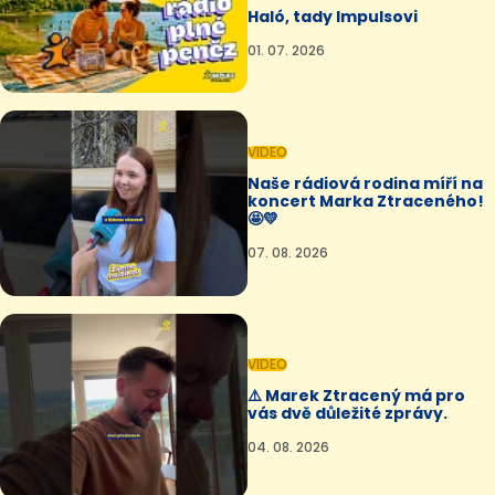
Haló, tady Impulsovi
01. 07. 2026
VIDEO
Naše rádiová rodina míří na
koncert Marka Ztraceného!
🤩💛
07. 08. 2026
VIDEO
⚠️ Marek Ztracený má pro
vás dvě důležité zprávy.
04. 08. 2026