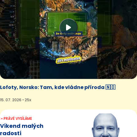
Lofoty, Norsko: Tam, kde vládne příroda 🇳🇴
15. 07. 2026 • 25x
PRÁVĚ VYSÍLÁME
Víkend malých
radostí