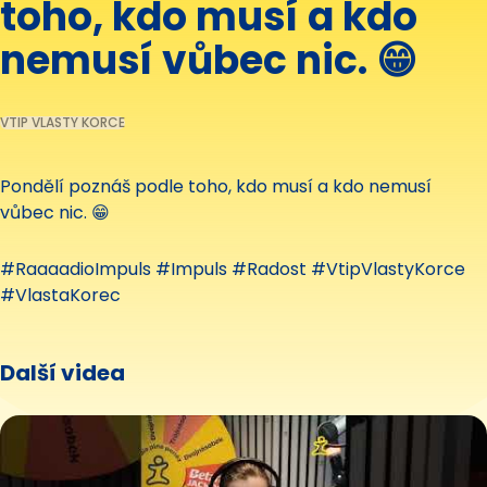
toho, kdo musí a kdo
nemusí vůbec nic. 😁
VTIP VLASTY KORCE
Pondělí poznáš podle toho, kdo musí a kdo nemusí
vůbec nic. 😁
#RaaaadioImpuls #Impuls #Radost #VtipVlastyKorce
#VlastaKorec
Další videa