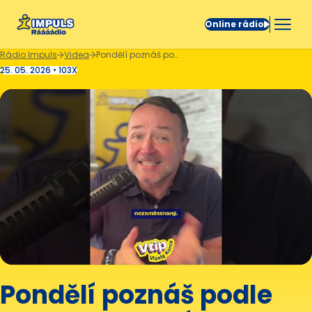
Online rádio
Rádio Impuls
Videa
Pondělí poznáš podle toho, kdo musí a kdo nemusí vůbec nic. 😁
25. 05. 2026 • 103X
Pondělí poznáš podle