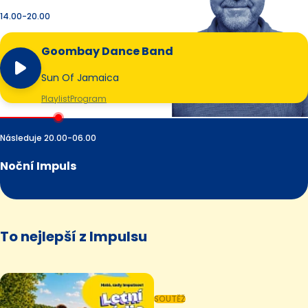
14.00-20.00
Goombay Dance Band
Sun Of Jamaica
Playlist
Program
Následuje 20.00-06.00
Noční Impuls
To nejlepší z Impulsu
SOUTĚŽ