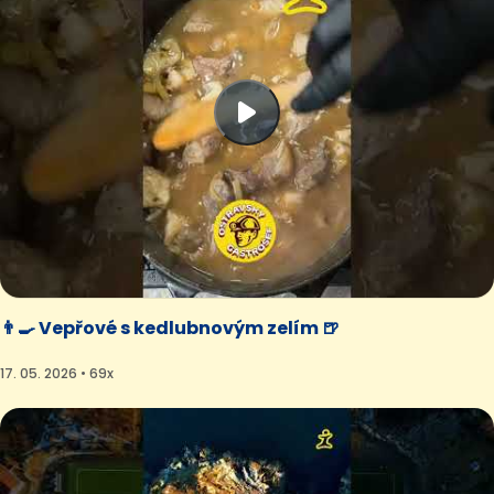
👨‍🍳 Vepřové s kedlubnovým zelím 🍺
17. 05. 2026 • 69x