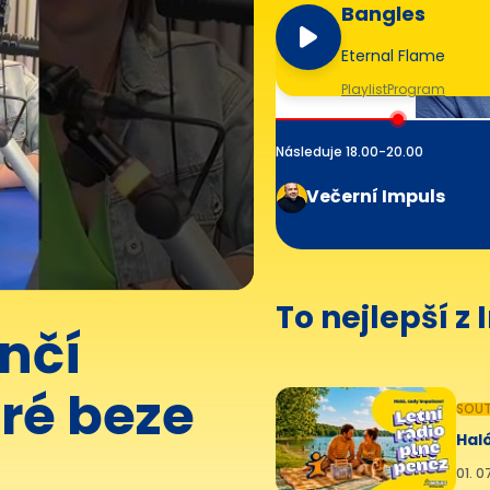
Bangles
Eternal Flame
Playlist
Program
Následuje 18.00-20.00
Večerní Impuls
To nejlepší z
nčí
ré beze
SOUT
Haló
01. 0