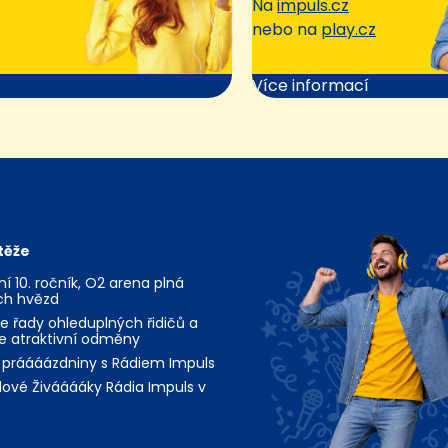
s
Na
impuls.cz
nebo na
play.cz
Více informací
těže
jní 10. ročník, O2 arena plná
ch hvězd
te řady ohleduplných řidičů a
te atraktivní odměny
 práááázdniny s Rádiem Impuls
ové Živááááky Rádia Impuls v