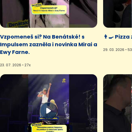
Vzpomeneš si? Na Benátské! s
👨‍🍳 Pizza
Impulsem zazněla i novinka Mirai a
29. 03. 2026 • 5
Ewy Farne.
23. 07. 2026 • 27x