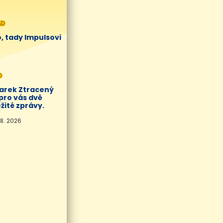
AD
, tady Impulsovi
O
Marek Ztracený
pro vás dvě
žité zprávy.
8. 2026