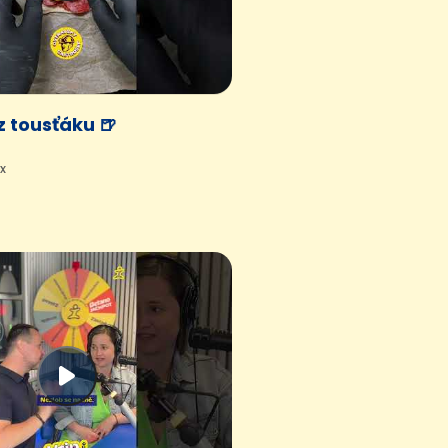
 z tousťáku 🍺
3x