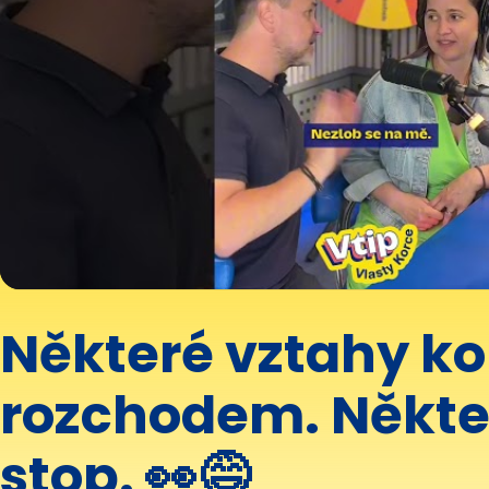
Některé vztahy ko
rozchodem. Někte
stop. 👀😅