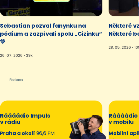
Sebastian pozval fanynku na
Některé v
pódium a zazpívali spolu „Cizinku“
Některé be
💛
28. 05. 2026 • 10
26. 07. 2026 • 39x
Ráááádio Impuls
Ráááádio 
v rádiu
v mobilu
Praha a okolí
96,6 FM
Mobilní apl