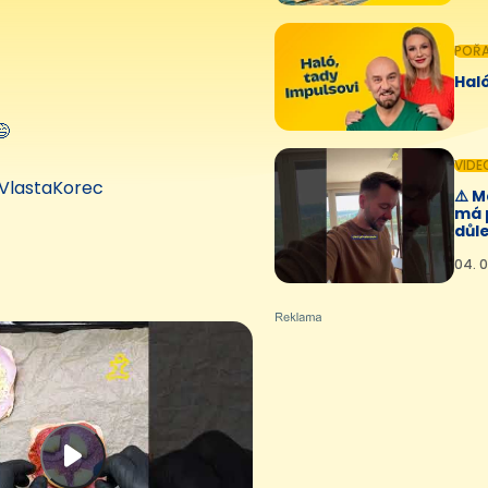
POŘ
Haló
😅
VIDE
VlastaKorec
⚠️ 
má 
důle
04. 0