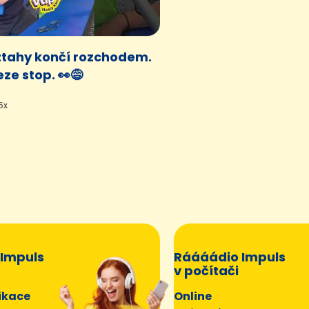
ztahy končí rozchodem.
ze stop. 👀😅
5x
Impuls
Ráááádio Impuls
v počítači
ikace
Online