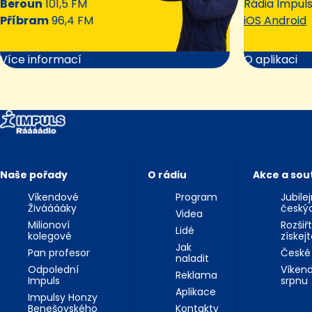
Beroun
101,5 FM
Rádia Impul
Příbram
96,4 FM
iOS Android
Více informací
O aplikaci
Naše pořady
O rádiu
Akce a sou
Víkendové
Program
Jubile
Živááááky
český
Videa
Milionoví
Rozšiř
Lidé
kolegové
získej
Jak
Pan profesor
České
naladit
Odpolední
Víkend
Reklama
Impuls
srpnu
Aplikace
Impulsy Honzy
Benešovského
Kontakty