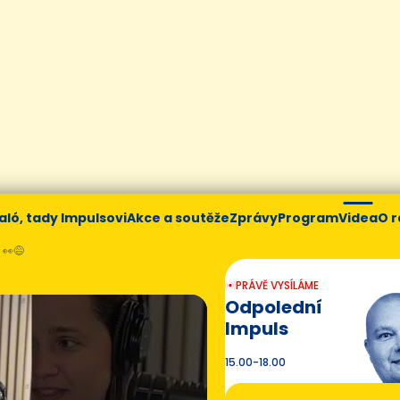
aló, tady Impulsovi
Akce a soutěže
Zprávy
Program
Videa
O r
 👀😅
PRÁVĚ VYSÍLÁME
Odpolední
Impuls
15.00-18.00