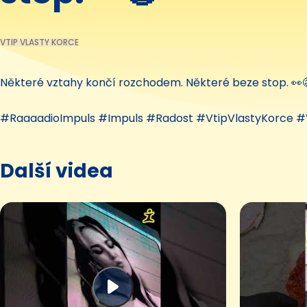
VTIP VLASTY KORCE
Některé vztahy končí rozchodem. Některé beze stop. 👀
#RaaaadioImpuls #Impuls #Radost #VtipVlastyKorce #
Další videa