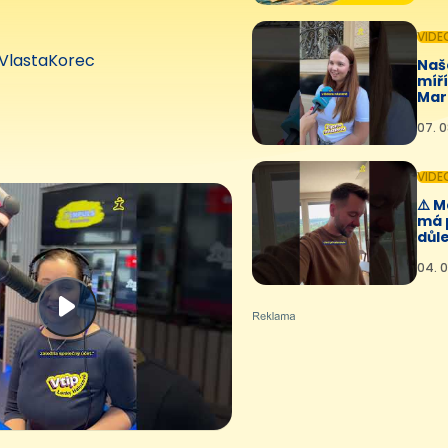
VIDE
VlastaKorec
Naš
míř
Mar
🤩💛
07. 0
VIDE
⚠️ 
má 
důle
04. 0