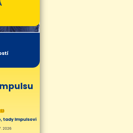
Á
ostí
 Impulsu
ĚŽ
, tady Impulsovi
7. 2026