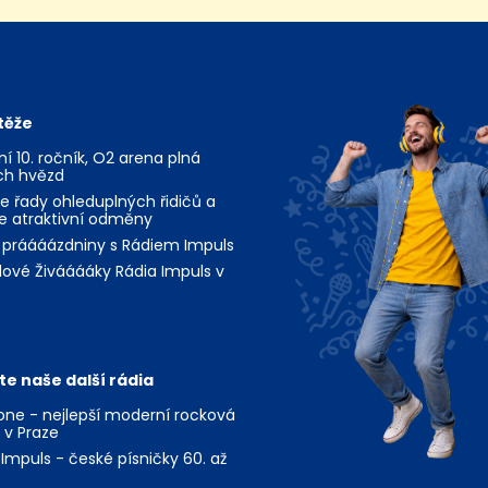
těže
jní 10. ročník, O2 arena plná
ch hvězd
te řady ohleduplných řidičů a
te atraktivní odměny
 práááázdniny s Rádiem Impuls
ové Živááááky Rádia Impuls v
te naše další rádia
ne - nejlepší moderní rocková
 v Praze
Impuls - české písničky 60. až