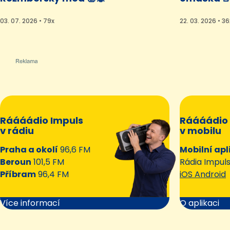
03. 07. 2026 • 79x
22. 03. 2026 • 36
Ráááádio Impuls
Ráááádio 
v rádiu
v mobilu
Praha a okolí
96,6 FM
Mobilní apl
Beroun
101,5 FM
Rádia Impul
Příbram
96,4 FM
iOS Android
Více informací
O aplikaci