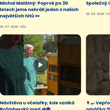
Michal Malátný: Poprvé po 30
Společný ú
letech jsme nehráli jeden z našich
25. 04. 2026 • 3
největších hitů 👀
30. 07. 2026 • 30x
Návštěva u včelařky, kde vzniká
👨‍🍳 Vepř
Rožmberský med 🍯🐝
omáčka 