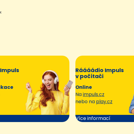
x
Impuls
Ráááádio Impuls
v počítači
ikace
Online
s
Na
impuls.cz
nebo na
play.cz
Více informací