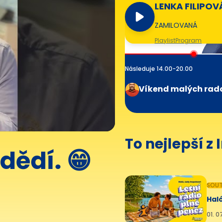
LENKA FILIPOV
ZAMILOVANÁ
Playlist
Program
Následuje 14.00-20.00
Víkend malých rad
To nejlepší z
dědí. 😁
SOUT
Haló
01. 0