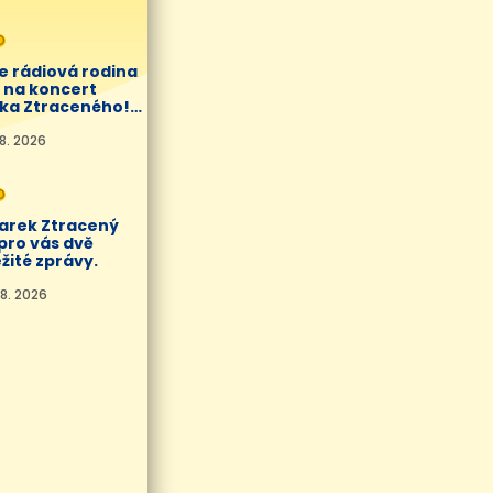
O
e rádiová rodina
í na koncert
ka Ztraceného!
8. 2026
O
Marek Ztracený
pro vás dvě
žité zprávy.
8. 2026