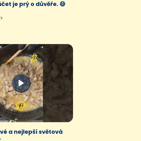
čet je prý o důvěře. 😄
7x
ové a nejlepší světová
