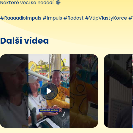
Některé věci se nedědí. 😁
#RaaaadioImpuls #Impuls #Radost #VtipVlastyKorce #
Další videa