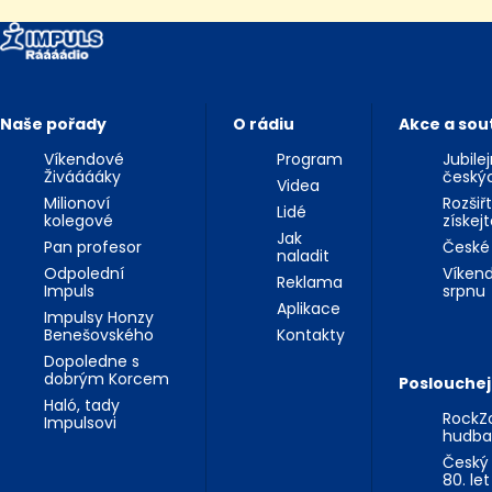
Naše pořady
O rádiu
Akce a sou
Víkendové
Program
Jubile
Živááááky
český
Videa
Milionoví
Rozšiř
Lidé
kolegové
získej
Jak
Pan profesor
České
naladit
Odpolední
Víkend
Reklama
Impuls
srpnu
Aplikace
Impulsy Honzy
Benešovského
Kontakty
Dopoledne s
dobrým Korcem
Poslouchej
Haló, tady
RockZo
Impulsovi
hudba
Český 
80. let