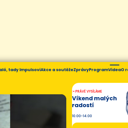
aló, tady Impulsovi
Akce a soutěže
Zprávy
Program
Videa
O r
PRÁVĚ VYSÍLÁME
Víkend malých
radostí
10.00-14.00