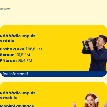
Ráááádio Impuls
v rádiu
Praha a okolí
96,6 FM
Beroun
101,5 FM
Příbram
96,4 FM
Více informací
Ráááádio Impuls
v mobilu
Mobilní aplikace