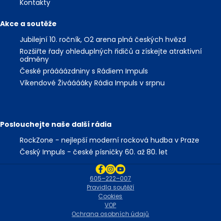
Kontakty
Akce a soutěže
Jubilejní 10. ročník, O2 arena plná českých hvězd
Rozšiřte řady ohleduplných řidičů a získejte atraktivní
odměny
České práááázdniny s Rádiem Impuls
Víkendové Živááááky Rádia Impuls v srpnu
Poslouchejte naše další rádia
RockZone - nejlepší moderní rocková hudba v Praze
Český Impuls - české písničky 60. až 80. let
605–222–007
Pravidla soutěží
Cookies
VOP
Ochrana osobních údajů