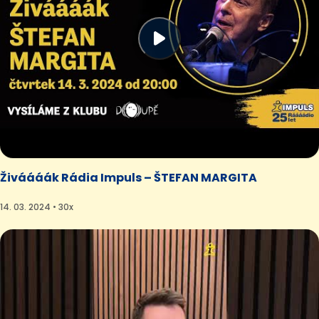
Živáááák Rádia Impuls – ŠTEFAN MARGITA
14. 03. 2024 • 30x