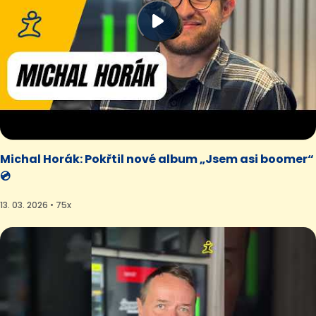
Michal Horák: Pokřtil nové album „Jsem asi boomer“
💿
13. 03. 2026 • 75x