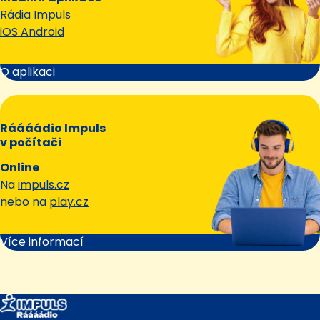
Rádia Impuls
iOS Android
O aplikaci
Ráááádio Impuls
v počítači
Online
Na
impuls.cz
nebo na
play.cz
Více informací