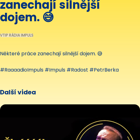
zanechají silnější
dojem. 😅
VTIP RÁDIA IMPULS
Některé práce zanechají silnější dojem. 😅
#RaaaadioImpuls #Impuls #Radost #PetrBerka
Další videa