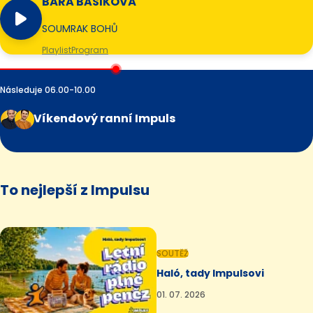
BÁRA BASIKOVÁ
SOUMRAK BOHŮ
Playlist
Program
Následuje 06.00-10.00
Víkendový ranní Impuls
To nejlepší z Impulsu
SOUTĚŽ
Haló, tady Impulsovi
01. 07. 2026