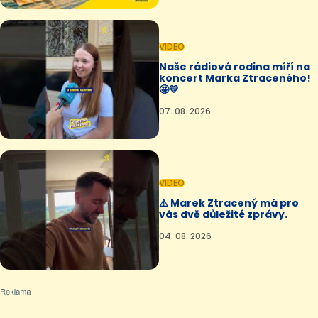
VIDEO
Naše rádiová rodina míří na
koncert Marka Ztraceného!
🤩💛
07. 08. 2026
VIDEO
⚠️ Marek Ztracený má pro
vás dvě důležité zprávy.
04. 08. 2026