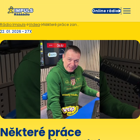
Online rádio
Rádio Impuls
Videa
Některé práce zanechají silnější dojem. 😅
22. 01. 2026 • 27X
Některé práce