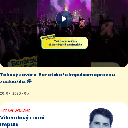
Takový závěr si Benátská! s Impulsem opravdu
zasloužila. 🤩
26. 07. 2026 • 61x
PRÁVĚ VYSÍLÁME
Víkendový ranní
Impuls