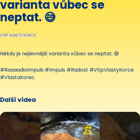
varianta vůbec se
neptat. 😅
VTIP VLASTY KORCE
Někdy je nejlevnější varianta vůbec se neptat. 😅
#RaaaadioImpuls #Impuls #Radost #VtipVlastyKorce
#VlastaKorec
Další videa