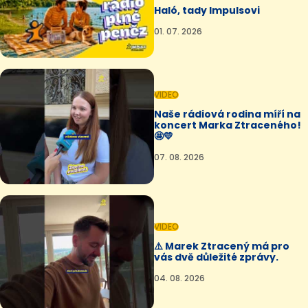
Haló, tady Impulsovi
01. 07. 2026
VIDEO
Naše rádiová rodina míří na
koncert Marka Ztraceného!
🤩💛
07. 08. 2026
VIDEO
⚠️ Marek Ztracený má pro
vás dvě důležité zprávy.
04. 08. 2026