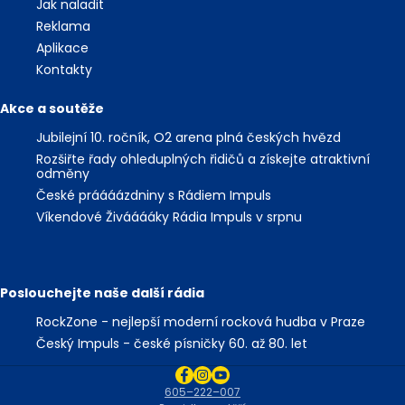
Jak naladit
Reklama
Aplikace
Kontakty
Akce a soutěže
Jubilejní 10. ročník, O2 arena plná českých hvězd
Rozšiřte řady ohleduplných řidičů a získejte atraktivní
odměny
České práááázdniny s Rádiem Impuls
Víkendové Živááááky Rádia Impuls v srpnu
Poslouchejte naše další rádia
RockZone - nejlepší moderní rocková hudba v Praze
Český Impuls - české písničky 60. až 80. let
605–222–007