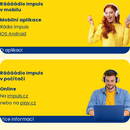
Ráááádio Impuls
v mobilu
Mobilní aplikace
Rádia Impuls
iOS Android
O aplikaci
Ráááádio Impuls
v počítači
Online
Na
impuls.cz
nebo na
play.cz
Více informací