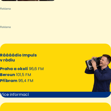
Ráááádio Impuls
v rádiu
Praha a okolí
96,6 FM
Beroun
101,5 FM
Příbram
96,4 FM
Více informací