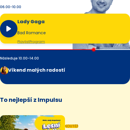
06.00-10.00
Lady Gaga
Bad Romance
Playlist
Program
Následuje 10.00-14.00
Víkend malých radostí
To nejlepší z Impulsu
SOUTĚŽ