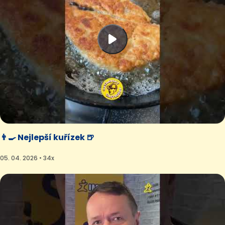
👨‍🍳 Nejlepší kuřízek 🍺
05. 04. 2026 • 34x