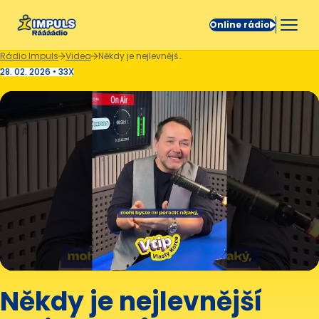
Online rádio
Rádio Impuls
Videa
Někdy je nejlevnější varianta vůbec se neptat. 😅
28. 02. 2026 • 33X
Někdy je nejlevnější