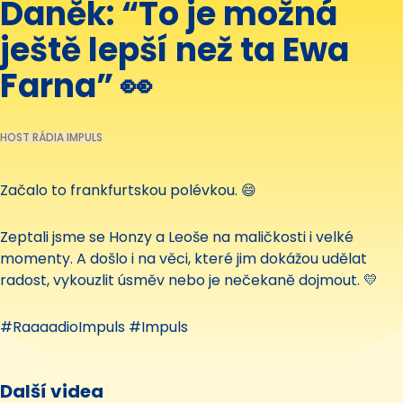
Daněk: “To je možná
ještě lepší než ta Ewa
Farna” 👀
HOST RÁDIA IMPULS
Začalo to frankfurtskou polévkou. 😄
Zeptali jsme se Honzy a Leoše na maličkosti i velké
momenty. A došlo i na věci, které jim dokážou udělat
radost, vykouzlit úsměv nebo je nečekaně dojmout. 💛
#RaaaadioImpuls #Impuls
Další videa