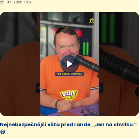
25. 07. 2026 • 21x
Nejnebezpečnější věta před rande: „Jen na chvilku.“
😅