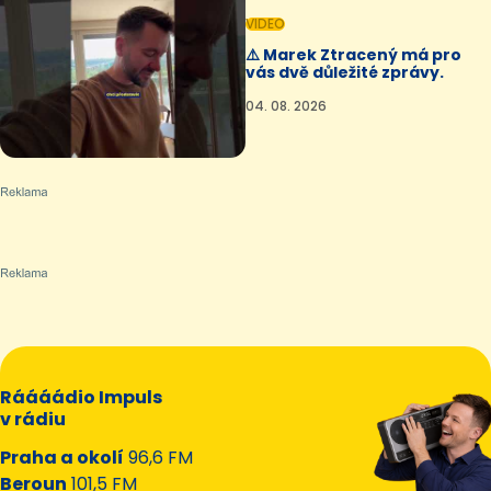
VIDEO
⚠️ Marek Ztracený má pro
vás dvě důležité zprávy.
04. 08. 2026
Ráááádio Impuls
v rádiu
Praha a okolí
96,6 FM
Beroun
101,5 FM