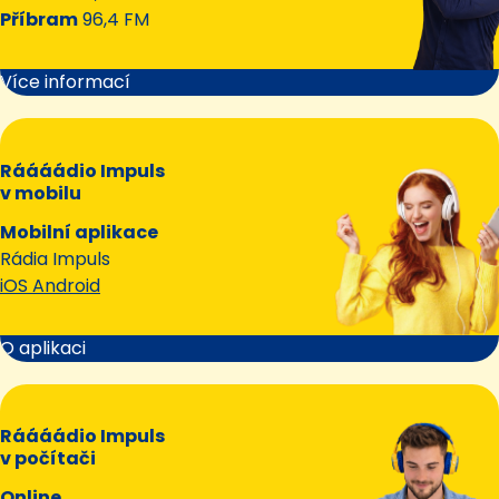
Příbram
96,4 FM
Více informací
Ráááádio Impuls
v mobilu
Mobilní aplikace
Rádia Impuls
iOS Android
O aplikaci
Ráááádio Impuls
v počítači
Online