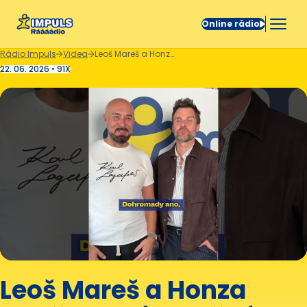
Online rádio
Rádio Impuls
Videa
Leoš Mareš a Honza Daněk: “To je možná ještě lepší než ta Ewa Farna” 👀
22. 06. 2026 • 91X
Leoš Mareš a Honza