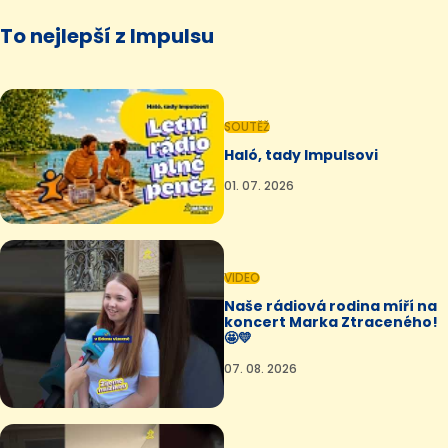
To nejlepší z Impulsu
SOUTĚŽ
Haló, tady Impulsovi
01. 07. 2026
VIDEO
Naše rádiová rodina míří na
koncert Marka Ztraceného!
🤩💛
07. 08. 2026