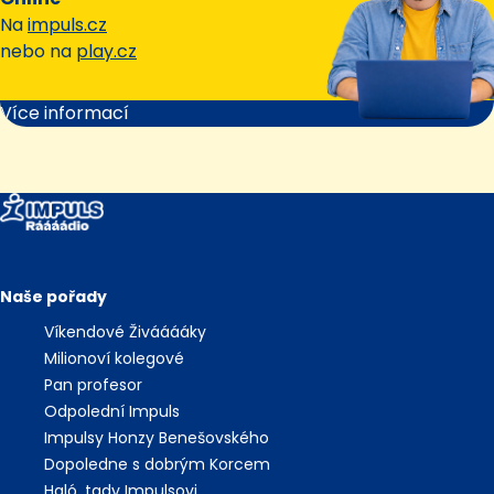
Na
impuls.cz
nebo na
play.cz
Více informací
Naše pořady
Víkendové Živááááky
Milionoví kolegové
Pan profesor
Odpolední Impuls
Impulsy Honzy Benešovského
Dopoledne s dobrým Korcem
Haló, tady Impulsovi