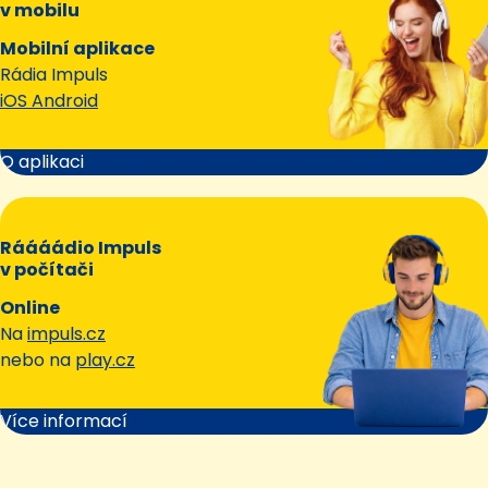
v mobilu
Mobilní aplikace
Rádia Impuls
iOS Android
O aplikaci
Ráááádio Impuls
v počítači
Online
Na
impuls.cz
nebo na
play.cz
Více informací