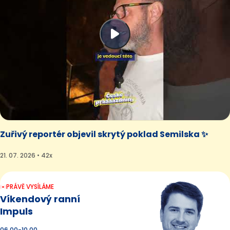
Zuřivý reportér objevil skrytý poklad Semilska ✨
21. 07. 2026 • 42x
PRÁVĚ VYSÍLÁME
Víkendový ranní
Impuls
06.00-10.00