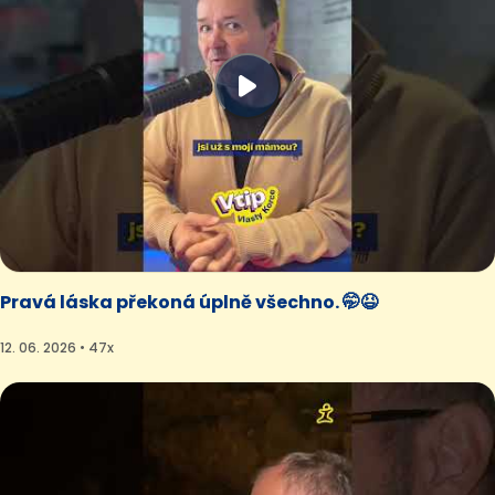
Pravá láska překoná úplně všechno. 🤭😆
12. 06. 2026 • 47x