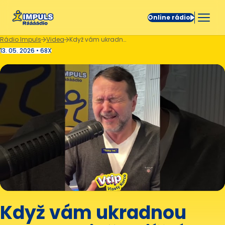
Online rádio
Rádio Impuls
Videa
Když vám ukradnou kolo a stejně odjíždíte ještě chudší. 😅
13. 05. 2026 • 68X
Když vám ukradnou