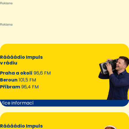
Ráááádio Impuls
v rádiu
Praha a okolí
96,6 FM
Beroun
101,5 FM
Příbram
96,4 FM
Více informací
Ráááádio Impuls