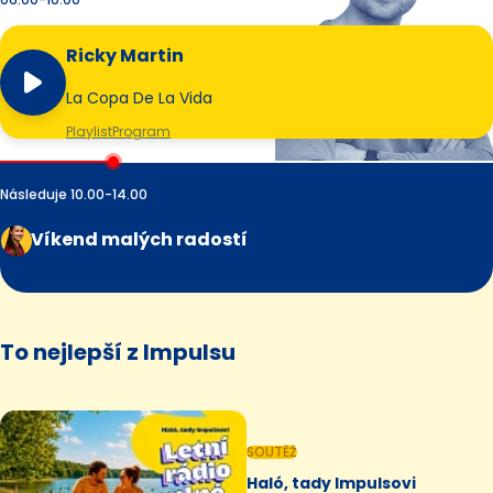
Ricky Martin
La Copa De La Vida
Playlist
Program
Následuje 10.00-14.00
Víkend malých radostí
To nejlepší z Impulsu
SOUTĚŽ
Haló, tady Impulsovi