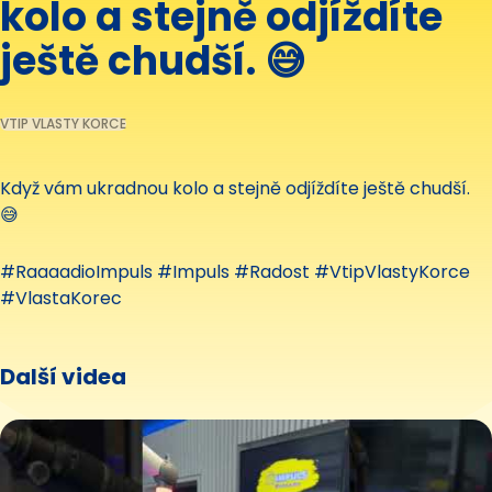
kolo a stejně odjíždíte
ještě chudší. 😅
VTIP VLASTY KORCE
Když vám ukradnou kolo a stejně odjíždíte ještě chudší.
😅
#RaaaadioImpuls #Impuls #Radost #VtipVlastyKorce
#VlastaKorec
Další videa