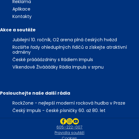
Reklama
Aplikace
Kontakty
Akce a soutěže
Jubilejní 10. ročník, O2 arena plná českých hvězd
Rozšiřte řady ohleduplných řidičů a získejte atraktivní
odměny
České práááázdniny s Rádiem Impuls
Víkendové Živááááky Rádia Impuls v srpnu
Poslouchejte naše další rádia
RockZone - nejlepší moderní rocková hudba v Praze
Český Impuls - české písničky 60. až 80. let
605–222–007
Pravidla soutěží
Cookies