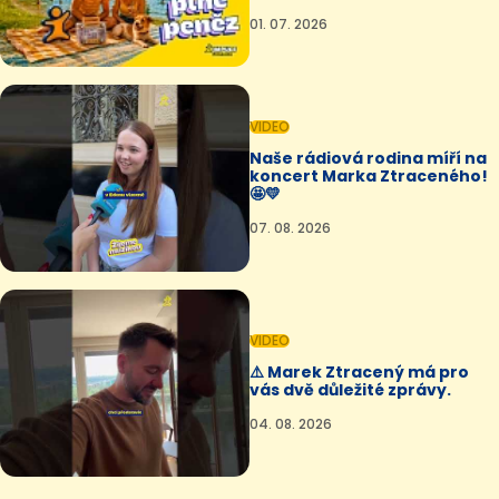
01. 07. 2026
VIDEO
Naše rádiová rodina míří na
koncert Marka Ztraceného!
🤩💛
07. 08. 2026
VIDEO
⚠️ Marek Ztracený má pro
vás dvě důležité zprávy.
04. 08. 2026