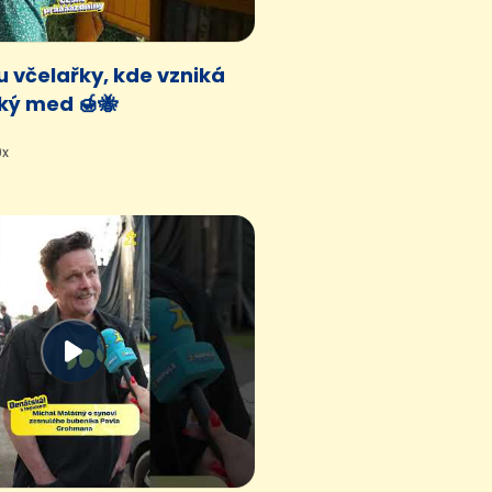
 včelařky, kde vzniká
ý med 🍯🐝
9x