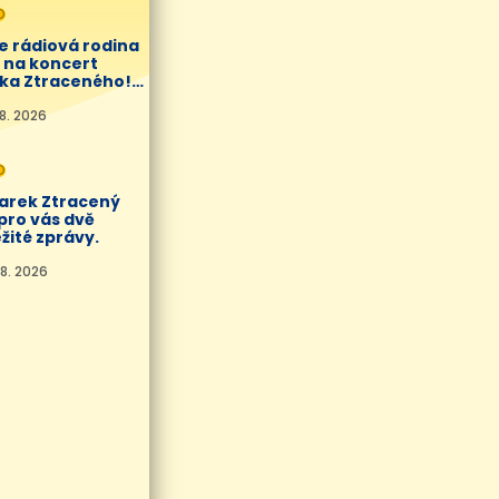
O
e rádiová rodina
í na koncert
ka Ztraceného!
8. 2026
O
Marek Ztracený
pro vás dvě
žité zprávy.
8. 2026