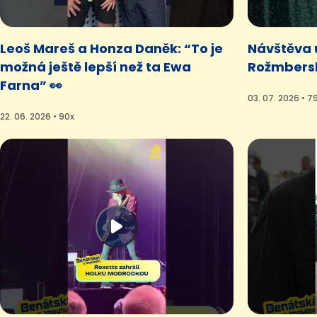
Leoš Mareš a Honza Daněk: “To je
Návštěva u
možná ještě lepší než ta Ewa
Rožmbersk
Farna” 👀
03. 07. 2026 • 7
22. 06. 2026 • 90x