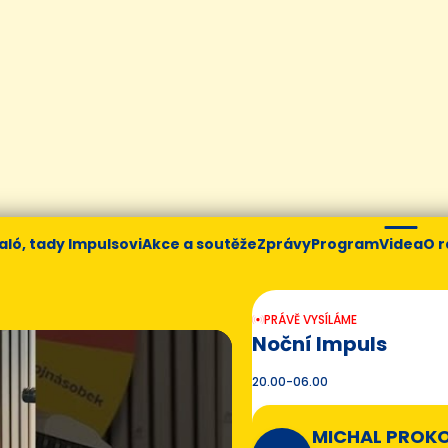
aló, tady Impulsovi
Akce a soutěže
Zprávy
Program
Videa
O r
PRÁVĚ VYSÍLÁME
Noční Impuls
20.00-06.00
MICHAL PROK