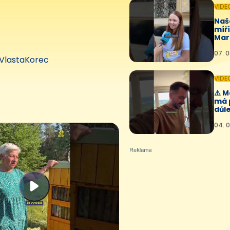
VIDE
Naš
míř
Mar
🤩💛
07. 0
VlastaKorec
VIDE
⚠️ 
má 
důle
04. 0