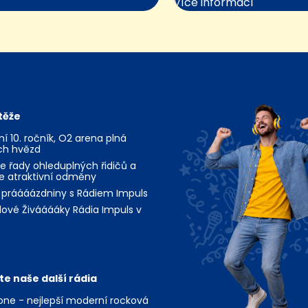
Více informací
těže
jní 10. ročník, O2 arena plná
ch hvězd
te řady ohleduplných řidičů a
te atraktivní odměny
 práááázdniny s Rádiem Impuls
ové Živááááky Rádia Impuls v
te naše další rádia
ne - nejlepší moderní rocková