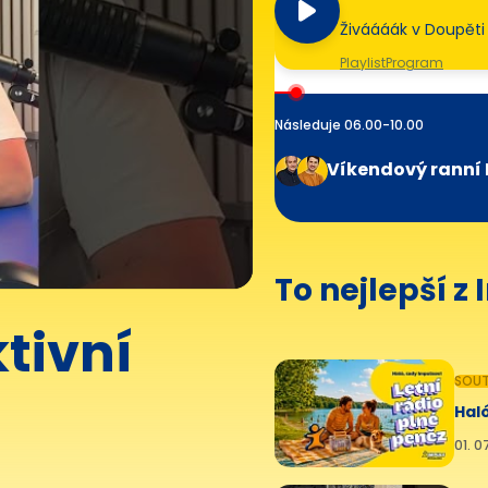
Živáááák v Doupěti
Playlist
Program
Následuje 06.00-10.00
Víkendový ranní 
To nejlepší z
tivní
SOUT
Haló
01. 0