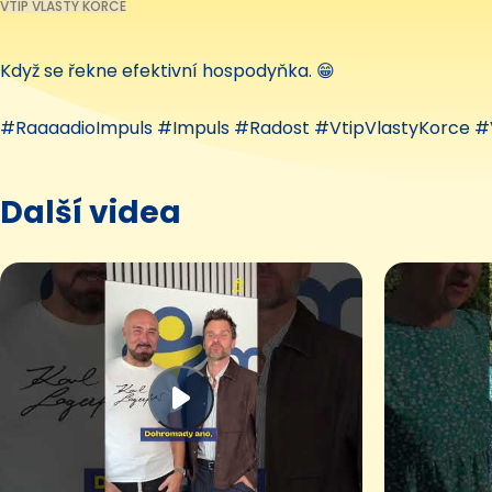
VTIP VLASTY KORCE
Když se řekne efektivní hospodyňka. 😁
#RaaaadioImpuls #Impuls #Radost #VtipVlastyKorce #
Další videa