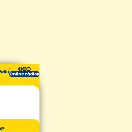
ádiu
Online rádio
OP