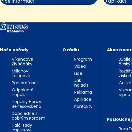
Více informací
O aplikaci
Naše pořady
O rádiu
Akce a sou
Víkendové
Program
Jubile
Živááááky
český
Videa
Milionoví
Rozšiř
Lidé
kolegové
získej
Jak
Pan profesor
České
naladit
Odpolední
Víkend
Reklama
Impuls
srpnu
Aplikace
Impulsy Honzy
Benešovského
Kontakty
Dopoledne s
dobrým Korcem
Poslouchej
Haló, tady
RockZo
Impulsovi