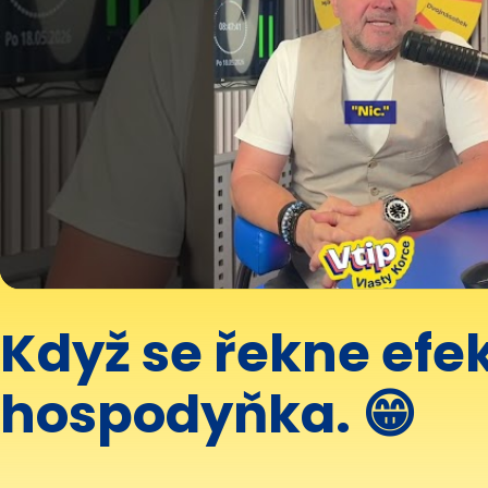
Když se řekne efek
hospodyňka. 😁