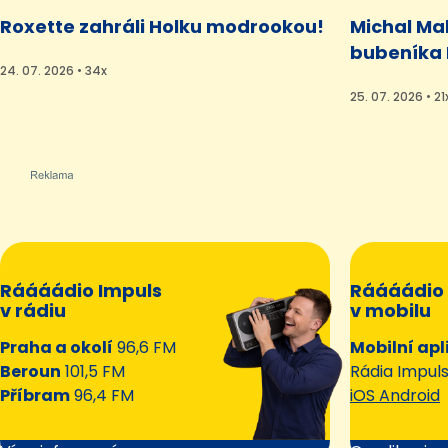
Roxette zahráli Holku modrookou!
Michal Ma
bubeníka 
24. 07. 2026 • 34x
25. 07. 2026 • 21
Ráááádio Impuls
Ráááádio 
v rádiu
v mobilu
Praha a okolí
96,6 FM
Mobilní apl
Beroun
101,5 FM
Rádia Impul
Příbram
96,4 FM
iOS Android