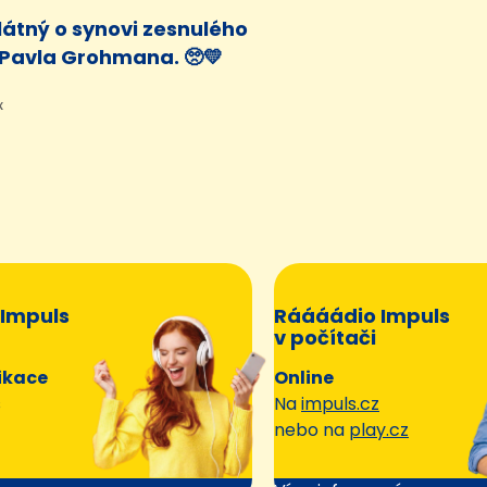
látný o synovi zesnulého
Pavla Grohmana. 🥺💛
x
Impuls
Ráááádio Impuls
v počítači
ikace
Online
s
Na
impuls.cz
nebo na
play.cz