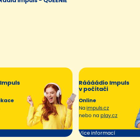
Rádia Impuls - QUEENIE
Impuls
Ráááádio Impuls
v počítači
ikace
Online
s
Na
impuls.cz
nebo na
play.cz
Více informací