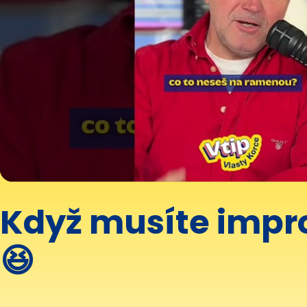
Když musíte impro
😆