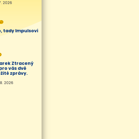
7. 2026
AD
, tady Impulsovi
O
Marek Ztracený
pro vás dvě
žité zprávy.
8. 2026