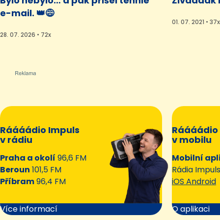
Bylo nebylo… a pak přišel tenhle
Živáááák 
e-mail. 👑😅
01. 07. 2021 • 37x
28. 07. 2026 • 72x
Ráááádio Impuls
Ráááádio 
v rádiu
v mobilu
Praha a okolí
96,6 FM
Mobilní apl
Beroun
101,5 FM
Rádia Impul
Příbram
96,4 FM
iOS Android
Více informací
O aplikaci