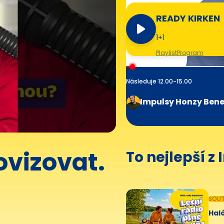
READY KIRKEN
1+1
Playlist
Program
Následuje 12.00-15.00
Impulsy Honzy Ben
vizovat.
To nejlepší z
SOUT
Haló