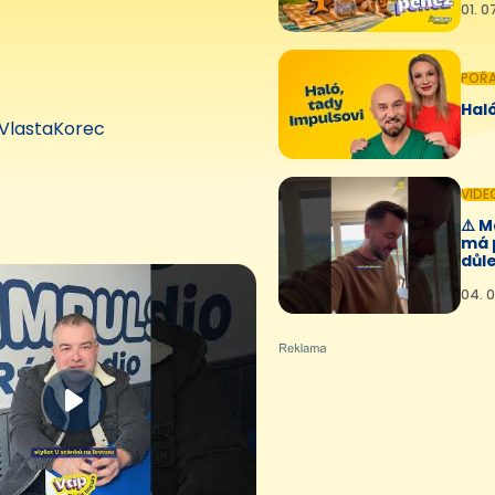
01. 0
POŘ
Haló
VlastaKorec
VIDE
⚠️ 
má 
důle
04. 0