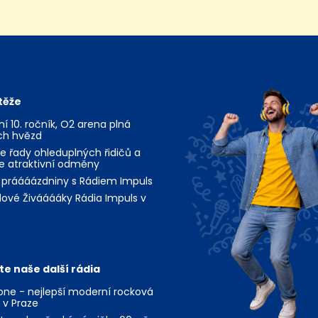
těže
jní 10. ročník, O2 arena plná
ch hvězd
te řady ohleduplných řidičů a
te atraktivní odměny
 práááázdniny s Rádiem Impuls
ové Živááááky Rádia Impuls v
te naše další rádia
ne - nejlepší moderní rocková
 v Praze