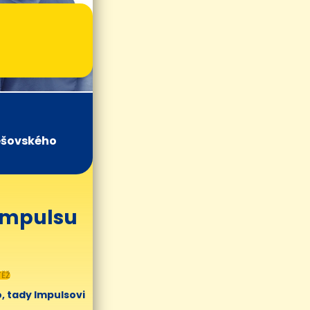
ešovského
 Impulsu
ĚŽ
, tady Impulsovi