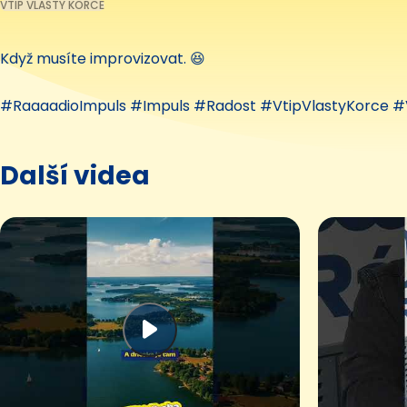
VTIP VLASTY KORCE
Když musíte improvizovat. 😆
#RaaaadioImpuls #Impuls #Radost #VtipVlastyKorce #
Další videa