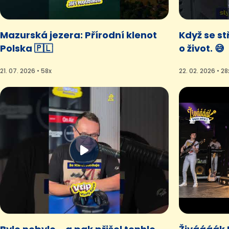
Mazurská jezera: Přírodní klenot
Když se st
Polska 🇵🇱
o život. 😅
21. 07. 2026 • 58x
22. 02. 2026 • 28