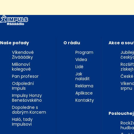
Naše pořady
O rádiu
Akce a sou
Víkendové
Program
Jubile
Živááááky
český
Videa
Milionoví
Rozšiř
Lidé
kolegové
získej
Jak
Pan profesor
České
naladit
Odpolední
Víkend
Reklama
Impuls
srpnu
Aplikace
Impulsy Honzy
Benešovského
Kontakty
Dopoledne s
dobrým Korcem
Poslouchej
Haló, tady
RockZo
Impulsovi
hudba