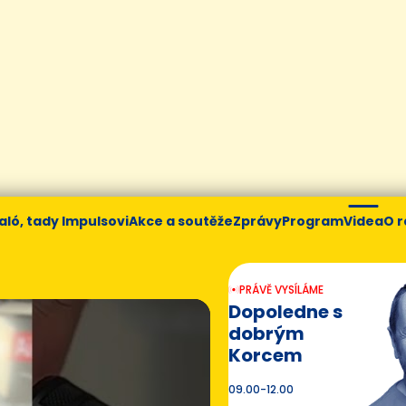
aló, tady Impulsovi
Akce a soutěže
Zprávy
Program
Videa
O r
PRÁVĚ VYSÍLÁME
Dopoledne s
dobrým
Korcem
09.00-12.00