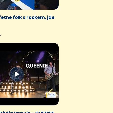
řetne folk s rockem, jde
x