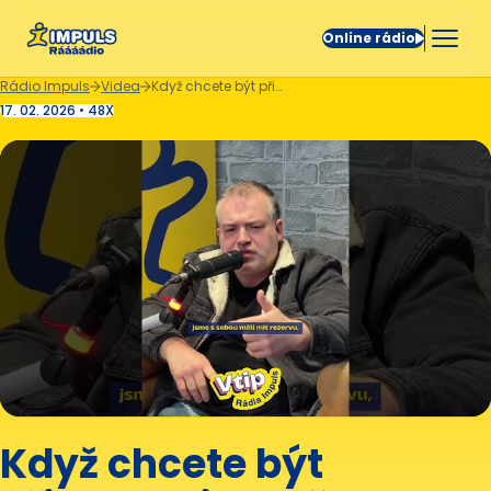
Online rádio
Rádio Impuls
Videa
Když chcete být připraveni na všechno. 😅
17. 02. 2026 • 48X
Když chcete být