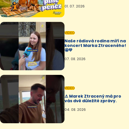
01. 07. 2026
VIDEO
Naše rádiová rodina míří na
koncert Marka Ztraceného!
🤩💛
07. 08. 2026
VIDEO
⚠️ Marek Ztracený má pro
vás dvě důležité zprávy.
04. 08. 2026