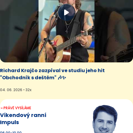
Richard Krajčo zazpíval ve studiu jeho hit
"Obchodník s deštěm" 🎶✨
04. 06. 2026 • 32x
PRÁVĚ VYSÍLÁME
Víkendový ranní
Impuls
06.00-10.00