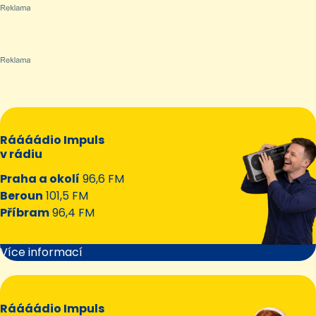
Ráááádio Impuls
v rádiu
Praha a okolí
96,6 FM
Beroun
101,5 FM
Příbram
96,4 FM
Více informací
Ráááádio Impuls