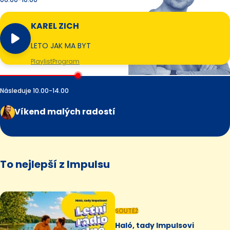
KAREL ZICH
LETO JAK MA BYT
Playlist
Program
Následuje 10.00-14.00
Víkend malých radostí
To nejlepší z Impulsu
SOUTĚŽ
Haló, tady Impulsovi