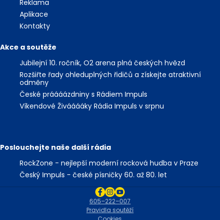
Reklama
Aplikace
Kontakty
Akce a soutěže
Jubilejní 10. ročník, O2 arena plná českých hvězd
Rozšiřte řady ohleduplných řidičů a získejte atraktivní
odměny
České práááázdniny s Rádiem Impuls
Víkendové Živááááky Rádia Impuls v srpnu
Poslouchejte naše další rádia
RockZone - nejlepší moderní rocková hudba v Praze
Český Impuls - české písničky 60. až 80. let
605–222–007
Pravidla soutěží
Cookies