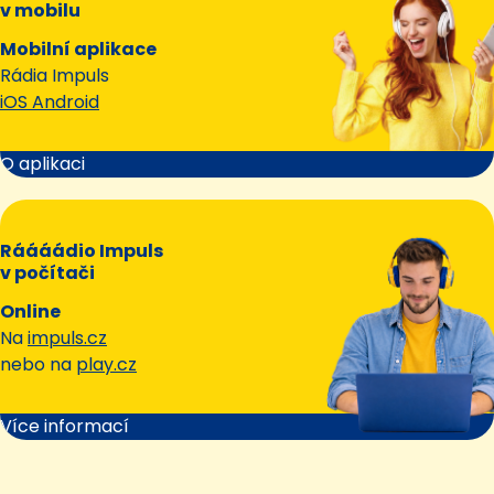
v mobilu
Mobilní aplikace
Rádia Impuls
iOS Android
O aplikaci
Ráááádio Impuls
v počítači
Online
Na
impuls.cz
nebo na
play.cz
Více informací