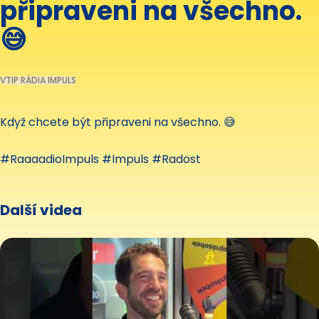
připraveni na všechno.
😅
VTIP RÁDIA IMPULS
Když chcete být připraveni na všechno. 😅
#RaaaadioImpuls #Impuls #Radost
Další videa