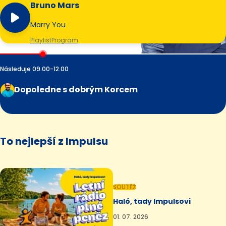
Bruno Mars
Marry You
Playlist
Program
Následuje 09.00-12.00
Dopoledne s dobrým Korcem
To nejlepší z Impulsu
SOUTĚŽ
Haló, tady Impulsovi
01. 07. 2026