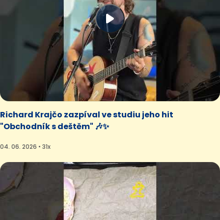
Richard Krajčo zazpíval ve studiu jeho hit
"Obchodník s deštěm" 🎶✨
04. 06. 2026 • 31x