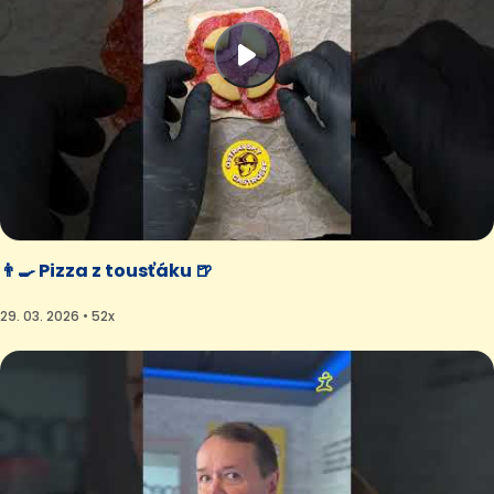
👨‍🍳 Pizza z tousťáku 🍺
29. 03. 2026 • 52x