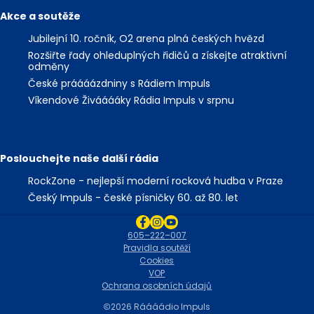
Akce a soutěže
Jubilejní 10. ročník, O2 arena plná českých hvězd
Rozšiřte řady ohleduplných řidičů a získejte atraktivní
odměny
České práááázdniny s Rádiem Impuls
Víkendové Živááááky Rádia Impuls v srpnu
Poslouchejte naše další rádia
RockZone - nejlepší moderní rocková hudba v Praze
Český Impuls - české písničky 60. až 80. let
605–222–007
Pravidla soutěží
Cookies
VOP
Ochrana osobních údajů
2026 Ráááádio Impuls