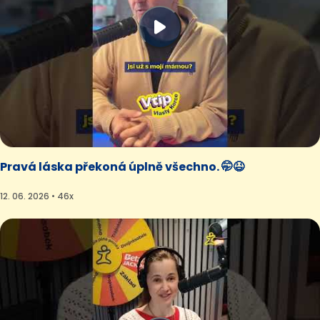
Pravá láska překoná úplně všechno. 🤭😆
12. 06. 2026 • 46x