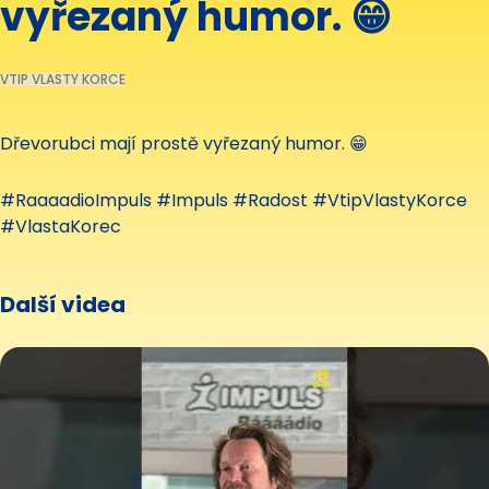
vyřezaný humor. 😁
VTIP VLASTY KORCE
Dřevorubci mají prostě vyřezaný humor. 😁
#RaaaadioImpuls #Impuls #Radost #VtipVlastyKorce
#VlastaKorec
Další videa