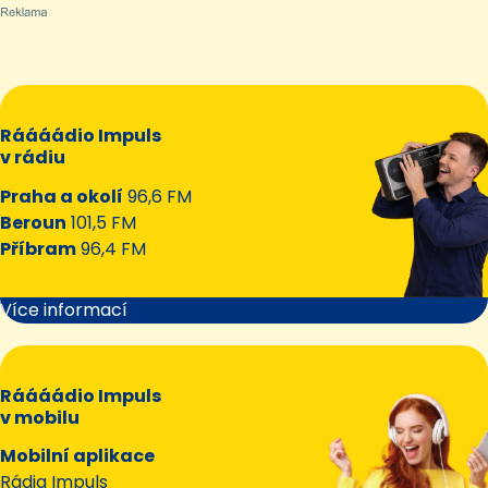
Ráááádio Impuls
v rádiu
Praha a okolí
96,6 FM
Beroun
101,5 FM
Příbram
96,4 FM
Více informací
Ráááádio Impuls
v mobilu
Mobilní aplikace
Rádia Impuls