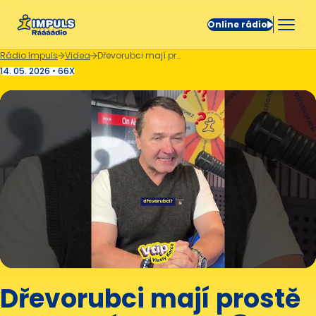
Online rádio
Rádio Impuls
Videa
Dřevorubci mají prostě vyřezaný humor. 😁
14. 05. 2026 • 66X
Dřevorubci mají prostě