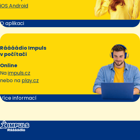
iOS Android
O aplikaci
Ráááádio Impuls
v počítači
Online
Na
impuls.cz
nebo na
play.cz
Více informací