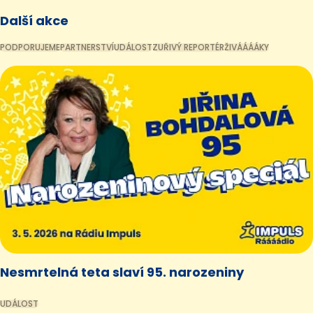
Další akce
PODPORUJEME
PARTNERSTVÍ
UDÁLOST
ZUŘIVÝ REPORTÉR
ŽIVÁÁÁÁKY
Nesmrtelná teta slaví 95. narozeniny
UDÁLOST