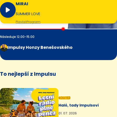
MIRAI
SUMMER LOVE
Playlist
Program
Následuje 12.00-15.00
Impulsy Honzy Benešovského
To nejlepší z Impulsu
SOUTĚŽ
Haló, tady Impulsovi
01. 07. 2026