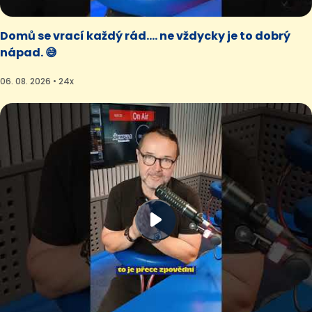
Domů se vrací každý rád.... ne vždycky je to dobrý
nápad. 😅
06. 08. 2026 • 24x