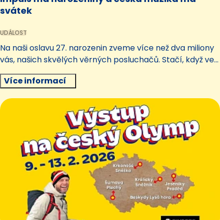
svátek
UDÁLOST
Na naši oslavu 27. narozenin zveme více než dva miliony
vás, našich skvělých věrných posluchačů. Stačí, když ve
středu 25. února, naladíte Impuls už od rána.
Více informací