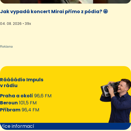
Jak vypadá koncert Mirai přímo z pódia? 🤩
04. 08. 2026 • 39x
Ráááádio Impuls
v rádiu
Praha a okolí
96,6 FM
Beroun
101,5 FM
Příbram
96,4 FM
Více informací