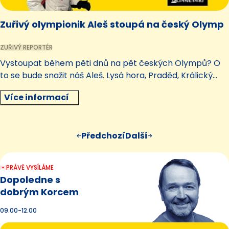
Zuřivý olympionik Aleš stoupá na český Olymp
ZUŘIVÝ REPORTÉR
Vystoupat během pěti dnů na pět českých Olympů? O
to se bude snažit náš Aleš. Lysá hora, Praděd, Králický
Sněžník, Plechý a nakonec i Sněžka. Buďte u toho ve
Více informací
vysílání na Impulsu.
Předchozí
Další
PRÁVĚ VYSÍLÁME
Dopoledne s
dobrým Korcem
09.00-12.00