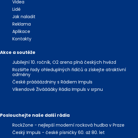
Videa
Lidé
Jak naladit
Reklama
Aplikace
Kontakty
Akce a soutěže
Jubilejní 10. ročník, O2 arena plná českých hvězd
Rozšiřte řady ohleduplných řidičů a získejte atraktivní
odměny
České práááázdniny s Rádiem Impuls
Víkendové Živááááky Rádia Impuls v srpnu
Poslouchejte naše další rádia
RockZone - nejlepší moderní rocková hudba v Praze
Český Impuls - české písničky 60. až 80. let