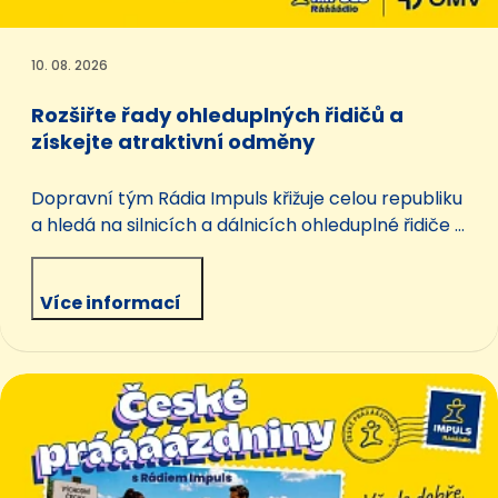
10. 08. 2026
Rozšiřte řady ohleduplných řidičů a
získejte atraktivní odměny
Dopravní tým Rádia Impuls křižuje celou republiku
a hledá na silnicích a dálnicích ohleduplné řidiče a
řidičky. Takové, kteří jezdí s úsměvem, dodržují
pravidla silničního provozu a v mobilním telefonu
Více informací
mají aplikaci Rádia Impuls a aplikaci OMV
MyStation s platnou registrací.