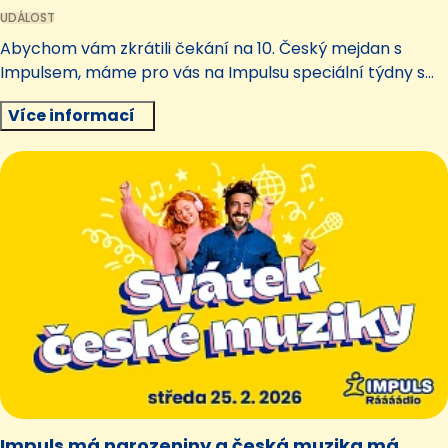
UDÁLOST
Abychom vám zkrátili čekání na 10. Český mejdan s
Impulsem, máme pro vás na Impulsu speciální týdny s
našimi letošními interprety.
Více informací
Impuls má narozeniny a česká muzika má