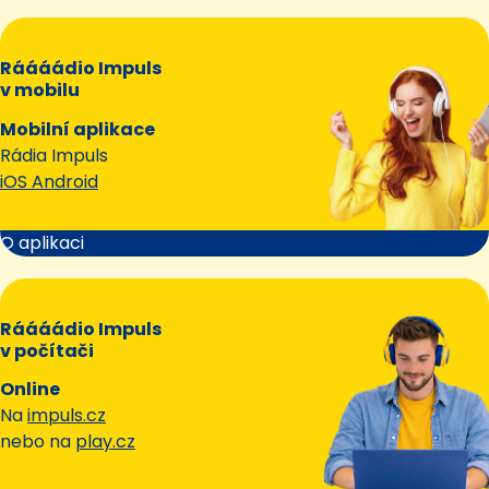
Ráááádio Impuls
v mobilu
Mobilní aplikace
Rádia Impuls
iOS Android
O aplikaci
Ráááádio Impuls
v počítači
Online
Na
impuls.cz
nebo na
play.cz