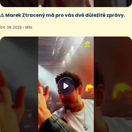
⚠️ Marek Ztracený má pro vás dvě důležité zprávy.
04. 08. 2026 • 188x