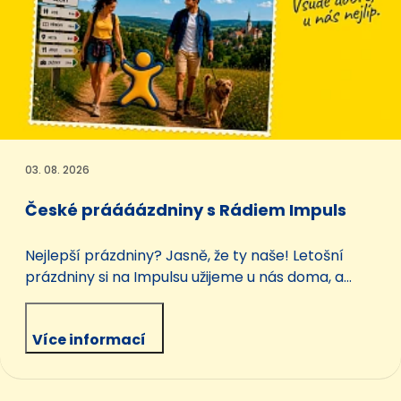
03. 08. 2026
České práááázdniny s Rádiem Impuls
Nejlepší prázdniny? Jasně, že ty naše! Letošní
prázdniny si na Impulsu užijeme u nás doma, a
přesto věříme, že to budou parádní prázdniny
plné mnoha chutí. Společně procestujeme naši
Více informací
krásnou zemi křížem krážem a budeme v našich
krajích hledat dobrodružství, poznání, zábavu,
relax, lahůdky, zajímavé…