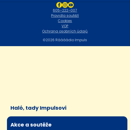
605–222–007
Pravidla soutěží
Cookies
VOP
Ochrana osobních údajů
2026 Ráááádio Impuls
Haló, tady Impulsovi
Akce a soutěže