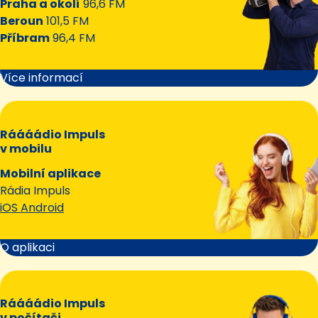
Praha a okolí
96,6 FM
Beroun
101,5 FM
Příbram
96,4 FM
Více informací
Ráááádio Impuls
v mobilu
Mobilní aplikace
Rádia Impuls
iOS Android
O aplikaci
Ráááádio Impuls
v počítači