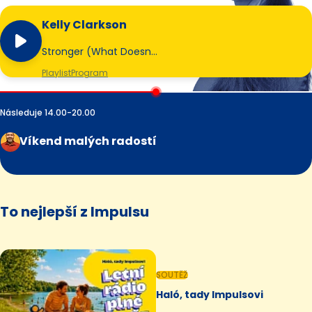
Kelly Clarkson
Stronger (What Doesn…
Playlist
Program
Následuje 14.00-20.00
Víkend malých radostí
To nejlepší z Impulsu
SOUTĚŽ
Haló, tady Impulsovi