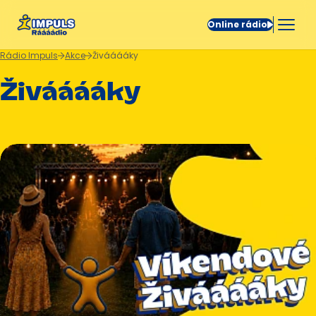
Online rádio
Rádio Impuls
Akce
Živááááky
Živááááky