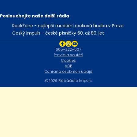
Poslouchejte naše další rádia
RockZone - nejlepší moderní rocková hudba v Praze
Český Impuls - české písničky 60. až 80. let
605–222–007
Pravidla soutěží
Cookies
VOP
Ochrana osobních údajů
2026 Ráááádio Impuls