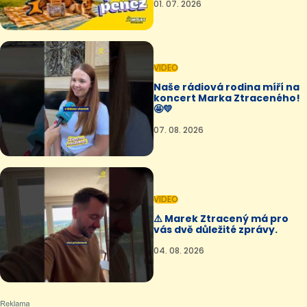
01. 07. 2026
VIDEO
Naše rádiová rodina míří na
koncert Marka Ztraceného!
🤩💛
07. 08. 2026
VIDEO
⚠️ Marek Ztracený má pro
vás dvě důležité zprávy.
04. 08. 2026