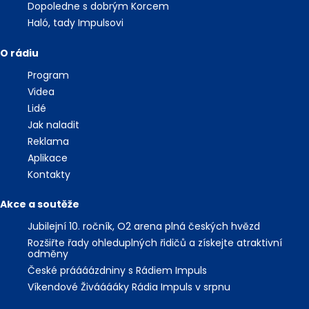
Dopoledne s dobrým Korcem
Haló, tady Impulsovi
O rádiu
Program
Videa
Lidé
Jak naladit
Reklama
Aplikace
Kontakty
Akce a soutěže
Jubilejní 10. ročník, O2 arena plná českých hvězd
Rozšiřte řady ohleduplných řidičů a získejte atraktivní
odměny
České práááázdniny s Rádiem Impuls
Víkendové Živááááky Rádia Impuls v srpnu