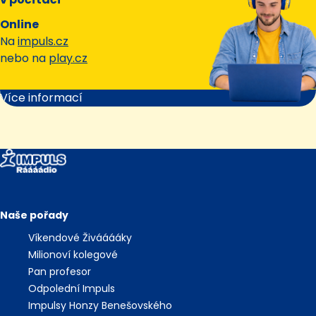
Online
Na
impuls.cz
nebo na
play.cz
Více informací
Naše pořady
Víkendové Živááááky
Milionoví kolegové
Pan profesor
Odpolední Impuls
Impulsy Honzy Benešovského