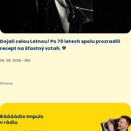
Dojali celou Letnou! Po 70 letech spolu prozradili
recept na šťastný vztah. 💛
08. 08. 2026 • 36x
Ráááádio Impuls
v rádiu