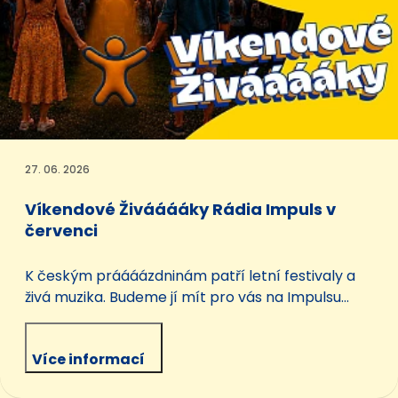
27. 06. 2026
Víkendové Živááááky Rádia Impuls v
červenci
K českým práááázdninám patří letní festivaly a
živá muzika. Budeme jí mít pro vás na Impulsu
pořádnou dávku. Každou sobotu večer od osmi do
devíti vás čeká parádní Živáááák. Když naladíte
Více informací
Impuls, třeba u táboráku, na chatě anebo klidně v
obýváku, přeneseme k vám festivalovou