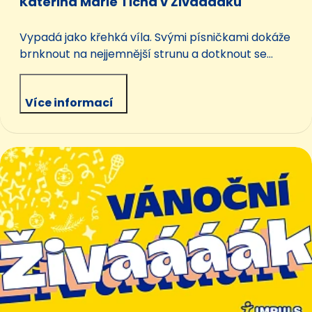
Kateřina Marie Tichá v Živááááku
Vypadá jako křehká víla. Svými písničkami dokáže
brnknout na nejjemnější strunu a dotknout se
vašeho nitra. Ale umí to také pořádně rozpálit.
Prostě má v sobě PLAMEN a je DIVOKÁ jako její
Více informací
populární songy.