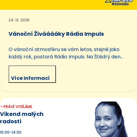
24. 12. 2025
Vánoční Živááááky Rádia Impuls
O vánoční atmosféru se vám letos, stejně jako
každý rok, postará Rádio Impuls. Na Štědrý den
vás naladíme už od čtyř odpoledne skvěle
namíchanými vánočními písničkami. Hned potom
Více informací
následují živé speciály z archivu našich nejlepších
vánočních Živááááků.
PRÁVĚ VYSÍLÁME
Víkend malých
radostí
10.00-14.00