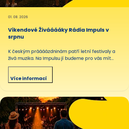
01. 08. 2026
Víkendové Živááááky Rádia Impuls v
srpnu
K českým práááázdninám patří letní festivaly a
živá muzika. Na Impulsu jí budeme pro vás mít
pořádnou dávku. Každou sobotu večer od osmi
vás čeká parádní Živáááák. Když naladíte Impuls,
Více informací
třeba u táboráku, na chatě anebo klidně v
obýváku, přeneseme k vám festivalovou
atmosféru a živou českou i slovenskou muziku od
našich nejlepších a nejznámějších interpretů.