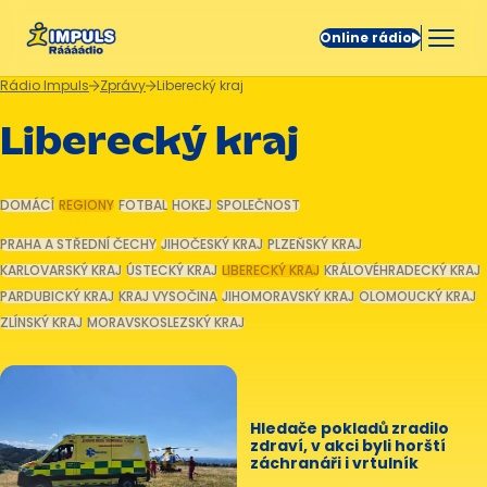
Online rádio
Rádio Impuls
Zprávy
Liberecký kraj
Liberecký kraj
DOMÁCÍ
REGIONY
FOTBAL
HOKEJ
SPOLEČNOST
PRAHA A STŘEDNÍ ČECHY
JIHOČESKÝ KRAJ
PLZEŇSKÝ KRAJ
KARLOVARSKÝ KRAJ
ÚSTECKÝ KRAJ
LIBERECKÝ KRAJ
KRÁLOVÉHRADECKÝ KRAJ
PARDUBICKÝ KRAJ
KRAJ VYSOČINA
JIHOMORAVSKÝ KRAJ
OLOMOUCKÝ KRAJ
ZLÍNSKÝ KRAJ
MORAVSKOSLEZSKÝ KRAJ
Hledače pokladů zradilo
zdraví, v akci byli horští
záchranáři i vrtulník