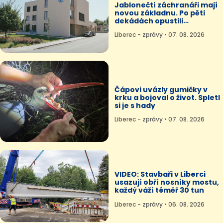
Jablonečtí záchranáři mají
novou základnu. Po pěti
dekádách opustili
nemocnici
Liberec - zprávy • 07. 08. 2026
Čápovi uvázly gumičky v
krku a bojoval o život. Spletl
si je s hady
Liberec - zprávy • 07. 08. 2026
VIDEO: Stavbaři v Liberci
usazují obří nosníky mostu,
každý váží téměř 30 tun
Liberec - zprávy • 06. 08. 2026