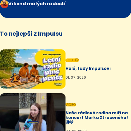
Víkend malých radostí
To nejlepší z Impulsu
SOUTĚŽ
Haló, tady Impulsovi
01. 07. 2026
VIDEO
Naše rádiová rodina míří na
koncert Marka Ztraceného!
🤩💛