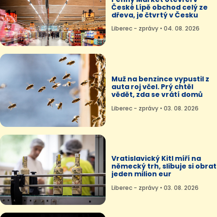
České Lípě obchod celý ze
dřeva, je čtvrtý v Česku
Liberec - zprávy • 04. 08. 2026
Muž na benzince vypustil z
auta roj včel. Prý chtěl
vědět, zda se vrátí domů
Liberec - zprávy • 03. 08. 2026
Vratislavický Kitl míří na
německý trh, slibuje si obrat
jeden milion eur
Liberec - zprávy • 03. 08. 2026