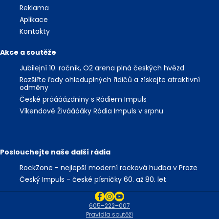
Reklama
Aplikace
Kontakty
Akce a soutěže
Jubilejní 10. ročník, O2 arena plná českých hvězd
Rozšiřte řady ohleduplných řidičů a získejte atraktivní
odměny
České práááázdniny s Rádiem Impuls
Víkendové Živááááky Rádia Impuls v srpnu
Poslouchejte naše další rádia
RockZone - nejlepší moderní rocková hudba v Praze
Český Impuls - české písničky 60. až 80. let
605–222–007
Pravidla soutěží