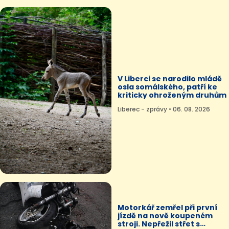
V Liberci se narodilo mládě
osla somálského, patří ke
kriticky ohroženým druhům
Liberec - zprávy • 06. 08. 2026
Motorkář zemřel při první
jízdě na nově koupeném
stroji. Nepřežil střet s