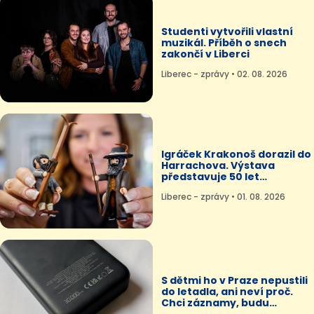
Studenti vytvořili vlastní
muzikál. Příběh o snech
zakončí v Liberci
Liberec - zprávy • 02. 08. 2026
Igráček Krakonoš dorazil do
Harrachova. Výstava
představuje 50 let
legendární české hračky
Liberec - zprávy • 01. 08. 2026
S dětmi ho v Praze nepustili
do letadla, ani neví proč.
Chci záznamy, budu