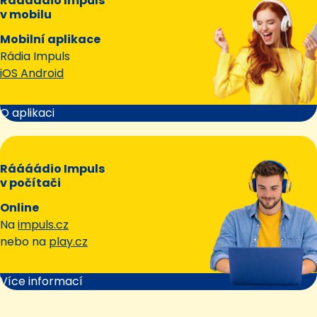
Ráááádio Impuls
v mobilu
Mobilní aplikace
Rádia Impuls
iOS Android
O aplikaci
Ráááádio Impuls
v počítači
Online
Na
impuls.cz
nebo na
play.cz
Více informací