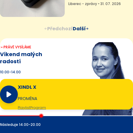
bojovat, říká
Liberec - zprávy • 31. 07. 2026
Předchozí
Další
PRÁVĚ VYSÍLÁME
Víkend malých
radostí
10.00-14.00
XINDL X
PROMĚNA
Playlist
Program
Následuje 14.00-20.00