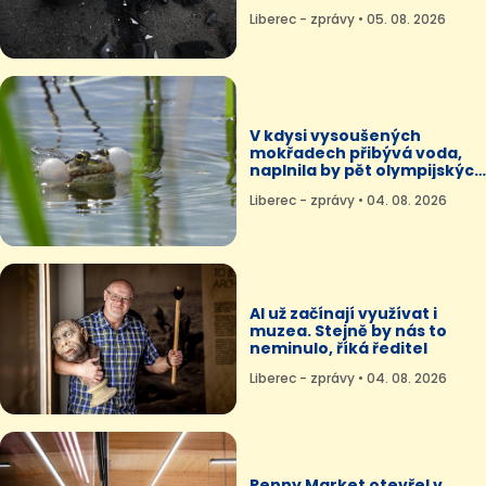
dodávkou
Liberec - zprávy • 05. 08. 2026
V kdysi vysoušených
mokřadech přibývá voda,
naplnila by pět olympijských
bazénů
Liberec - zprávy • 04. 08. 2026
AI už začínají využívat i
muzea. Stejně by nás to
neminulo, říká ředitel
Liberec - zprávy • 04. 08. 2026
Penny Market otevřel v