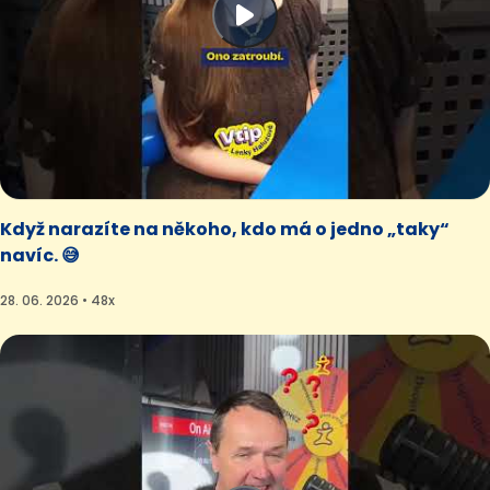
Když narazíte na někoho, kdo má o jedno „taky“
navíc. 😅
28. 06. 2026 • 48x