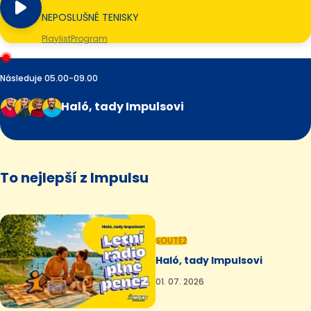
NEPOSLUŠNÉ TENISKY
Playlist
Program
Následuje 05.00-09.00
Haló, tady Impulsovi
To nejlepší z Impulsu
SOUTĚŽ
Haló, tady Impulsovi
01. 07. 2026