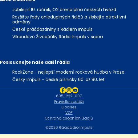
Jubilejní 10. ročník, O2 arena plná českých hvězd
Rozšiřte řady ohleduplných řidičů a získejte atraktivní
odměny
České práááázdniny s Rádiem Impuls
Víkendové Živááááky Rádia Impuls v srpnu
Poslouchejte naše další rádia
RockZone - nejlepší moderní rocková hudba v Praze
Český Impuls - české písničky 60. až 80. let
605–222–007
Pravidla soutěží
Cookies
VOP
Ochrana osobních údajů
2026 Ráááádio Impuls