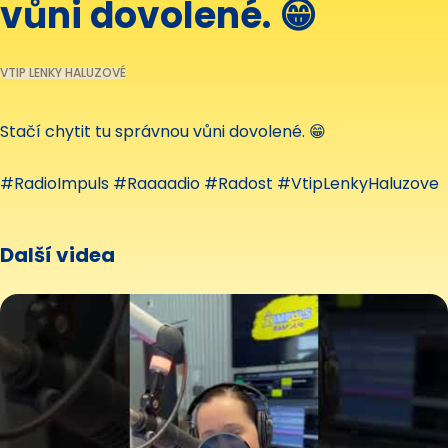
vůni dovolené. 😁
VTIP LENKY HALUZOVÉ
Stačí chytit tu správnou vůni dovolené. 😁
#RadioImpuls #Raaaadio #Radost #VtipLenkyHaluzove
Další videa