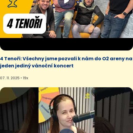
4 Tenoři: Všechny jsme pozvali k nám do O2 areny na
jeden jediný vánoční koncert
07. 11. 2025 • 19x