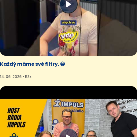
Každý máme své filtry. 😁
14. 06. 2026 • 53x