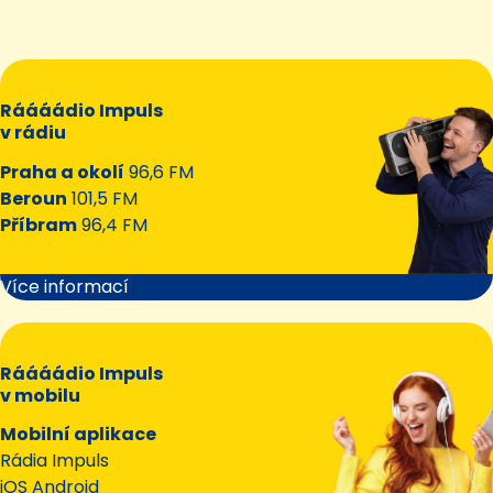
Ráááádio Impuls
v rádiu
Praha a okolí
96,6 FM
Beroun
101,5 FM
Příbram
96,4 FM
Více informací
Ráááádio Impuls
v mobilu
Mobilní aplikace
Rádia Impuls
iOS Android