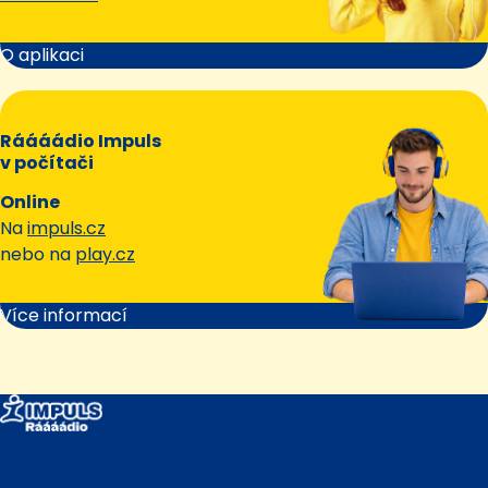
O aplikaci
Ráááádio Impuls
v počítači
Online
Na
impuls.cz
nebo na
play.cz
Více informací