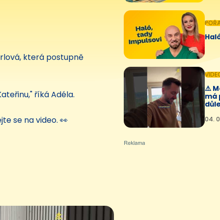
POŘ
Haló
rlová, která postupně
VIDE
⚠️ 
ateřinu," říká Adéla.
má 
důle
jte se na video. 👀
04. 0