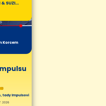
 & SUZI
m Korcem
 Impulsu
ĚŽ
, tady Impulsovi
7. 2026