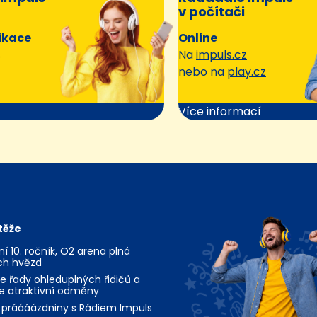
v počítači
ikace
Online
s
Na
impuls.cz
nebo na
play.cz
Více informací
těže
jní 10. ročník, O2 arena plná
ch hvězd
te řady ohleduplných řidičů a
te atraktivní odměny
 práááázdniny s Rádiem Impuls