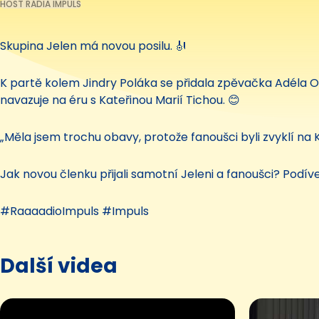
HOST RÁDIA IMPULS
Skupina Jelen má novou posilu. 🎻
K partě kolem Jindry Poláka se přidala zpěvačka Adéla O
navazuje na éru s Kateřinou Marií Tichou. 😊
„Měla jsem trochu obavy, protože fanoušci byli zvyklí na K
Jak novou členku přijali samotní Jeleni a fanoušci? Podíve
#RaaaadioImpuls #Impuls
Další videa