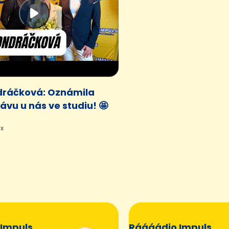
dráčková: Oznámila
ávu u nás ve studiu! 🤩
7x
Impuls
Ráááádio Impuls