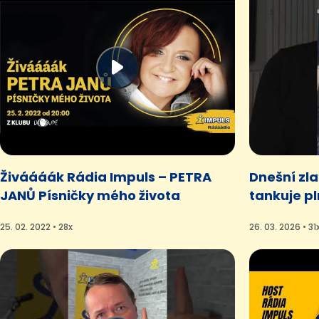
Živáááák Rádia Impuls – PETRA
Dnešní zla
JANŮ Písničky mého života
tankuje pl
25. 02. 2022 • 28x
26. 03. 2026 • 31