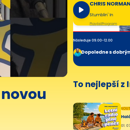
CHRIS NORMAN
QUATRO
Stumblin' In
Playlist
Program
Následuje 09.00-12.00
Dopoledne s dobrý
To nejlepší z
 novou
SOUT
Haló
01. 0