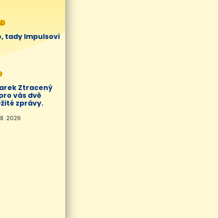
AD
, tady Impulsovi
O
Marek Ztracený
pro vás dvě
žité zprávy.
8. 2026