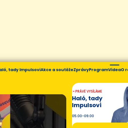
aló, tady Impulsovi
Akce a soutěže
Zprávy
Program
Videa
O r
PRÁVĚ VYSÍLÁME
Haló, tady
Impulsovi
05.00-09.00