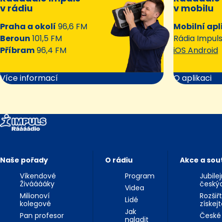
v rádiu
v mobilu
Praha a okolí
96,6 FM
Mobilní apl
Beroun
101,5 FM
Rádia Impul
Příbram
96,4 FM
iOS Android
Více informací
O aplikaci
Naše pořady
O rádiu
Akce a sou
Víkendové
Program
Jubile
Živááááky
český
Videa
Milionoví
Rozšiř
Lidé
kolegové
získej
Jak
Pan profesor
České
naladit