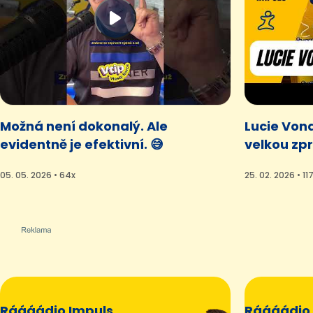
Možná není dokonalý. Ale
Lucie Von
evidentně je efektivní. 😅
velkou zpr
05. 05. 2026 • 64x
25. 02. 2026 • 11
Ráááádio Impuls
Ráááádio 