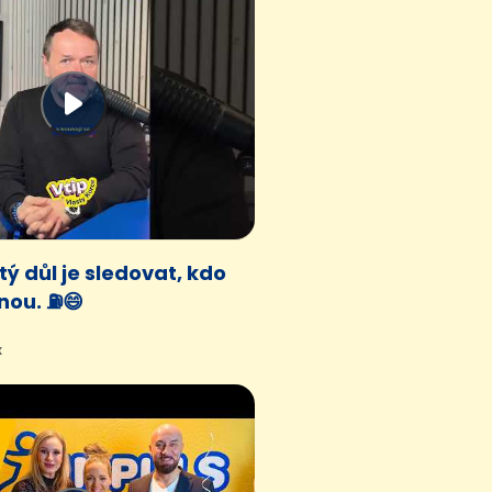
tý důl je sledovat, kdo
nou. ⛽😄
x