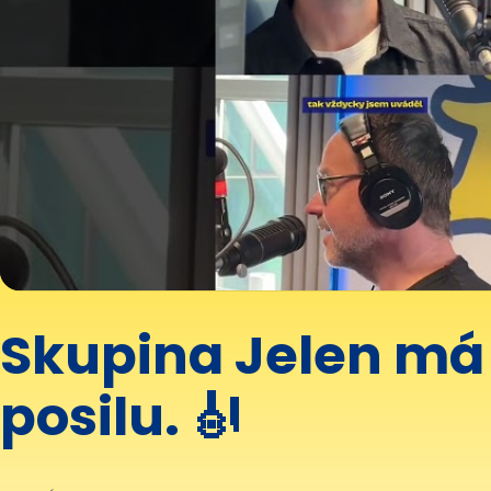
Skupina Jelen má
posilu. 🎻