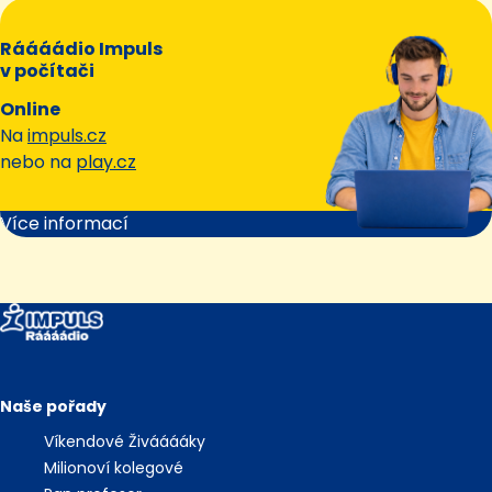
Ráááádio Impuls
v počítači
Online
Na
impuls.cz
nebo na
play.cz
Více informací
Naše pořady
Víkendové Živááááky
Milionoví kolegové