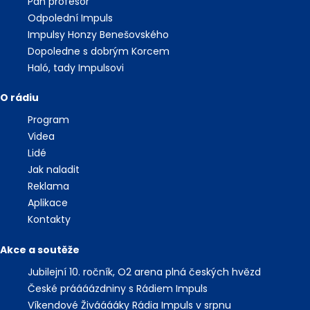
Pan profesor
Odpolední Impuls
Impulsy Honzy Benešovského
Dopoledne s dobrým Korcem
Haló, tady Impulsovi
O rádiu
Program
Videa
Lidé
Jak naladit
Reklama
Aplikace
Kontakty
Akce a soutěže
Jubilejní 10. ročník, O2 arena plná českých hvězd
České práááázdniny s Rádiem Impuls
Víkendové Živááááky Rádia Impuls v srpnu