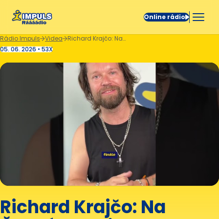
Online rádio
Rádio Impuls
Videa
Richard Krajčo: Na Českém mejdanu s Impulsem by se mohla objevit i Dominique Alagia 🔥
05. 06. 2026 • 53X
Richard Krajčo: Na