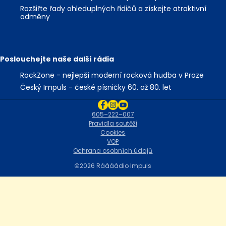
Rozšiřte řady ohleduplných řidičů a získejte atraktivní
odměny
Poslouchejte naše další rádia
RockZone - nejlepší moderní rocková hudba v Praze
Český Impuls - české písničky 60. až 80. let
605–222–007
Pravidla soutěží
Cookies
VOP
Ochrana osobních údajů
2026 Ráááádio Impuls