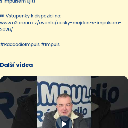
s Impulsem ujít!
🎟️ Vstupenky k dispozici na:
www.o2arena.cz/events/cesky-mejdan-s-impulsem-
2026/
#RaaaadioImpuls #Impuls
Další videa