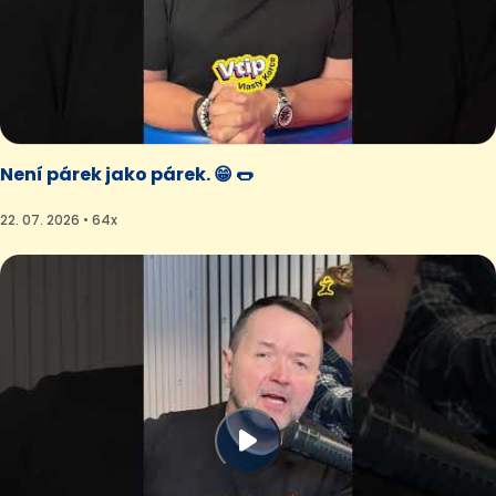
Není párek jako párek. 😁 🌭
22. 07. 2026 • 64x