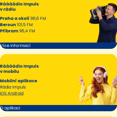
Ráááádio Impuls
v rádiu
Praha a okolí
96,6 FM
Beroun
101,5 FM
Příbram
96,4 FM
Více informací
Ráááádio Impuls
v mobilu
Mobilní aplikace
Rádia Impuls
iOS Android
O aplikaci