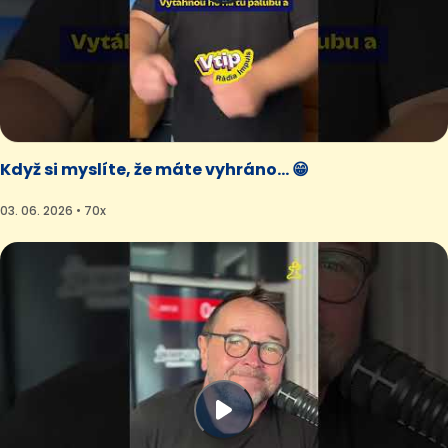
Když si myslíte, že máte vyhráno... 😁
03. 06. 2026 • 70x