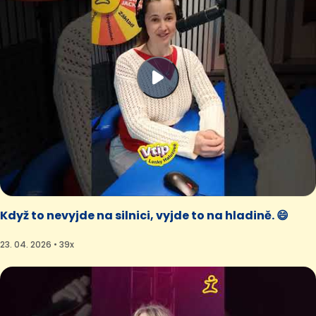
Když to nevyjde na silnici, vyjde to na hladině. 😄
23. 04. 2026 • 39x