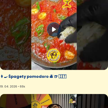
👨‍🍳 Špagety pomodoro 🍝 🍺 🇮🇹
19. 04. 2026 • 69x