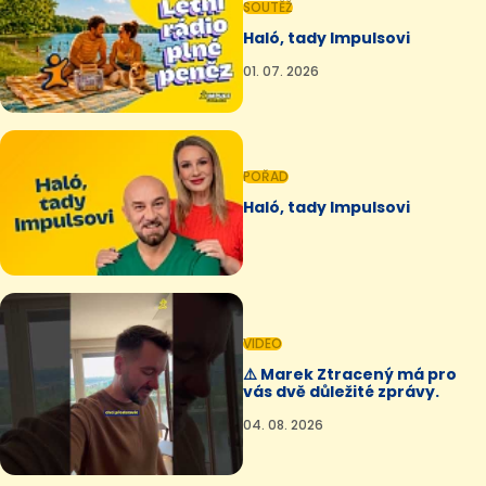
SOUTĚŽ
Haló, tady Impulsovi
01. 07. 2026
POŘAD
Haló, tady Impulsovi
VIDEO
⚠️ Marek Ztracený má pro
vás dvě důležité zprávy.
04. 08. 2026