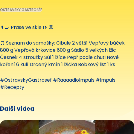
OSTRAVSKY GASTROŠÉF
👨‍🍳 Prase ve skle 🍺 🐷
🛒 Seznam do samošky: Cibule 2 větší Vepřový bůček
800 g Vepřová krkovice 600 g Sádlo 5 velkých lžic
Česnek 4 stroužky Sůl 1 lžíce Pepř podle chuti Nové
koření 6 kulí Drcený kmín 1 lžička Bobkový list 1 ks
#OstravskyGastrosef #RaaaadioImpuls #Impuls
#Recepty
Další videa