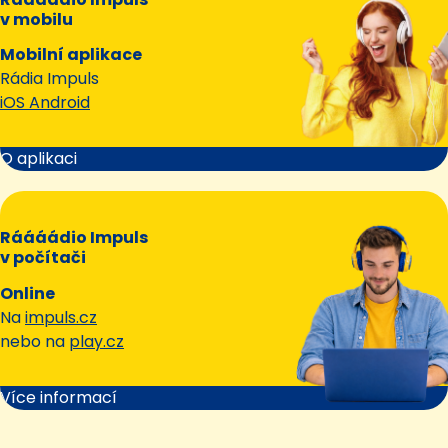
v mobilu
Mobilní aplikace
Rádia Impuls
iOS Android
O aplikaci
Ráááádio Impuls
v počítači
Online
Na
impuls.cz
nebo na
play.cz
Více informací