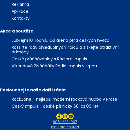
Reklama
Aplikace
Kontakty
Akce a soutěže
Jubilejní 10. ročník, O2 arena plná českých hvězd
Rozšiřte řady ohleduplných řidičů a získejte atraktivní
odměny
České práááázdniny s Rádiem Impuls
Víkendové Živááááky Rádia Impuls v srpnu
Poslouchejte naše další rádia
RockZone - nejlepší moderní rocková hudba v Praze
Český Impuls - české písničky 60. až 80. let
605–222–007
Pravidla soutěží