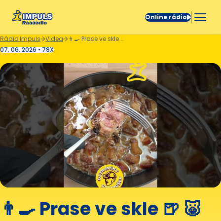
Online rádio
Rádio Impuls
Videa
👨‍🍳 Prase ve skle 🍺 🐷
07. 06. 2026 • 79X
👨‍🍳 Prase ve skle 🍺 🐷