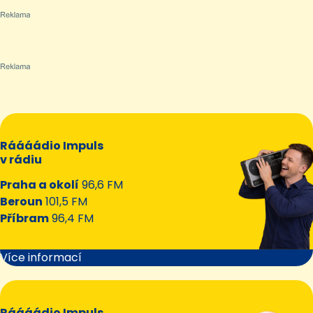
Ráááádio Impuls
v rádiu
Praha a okolí
96,6 FM
Beroun
101,5 FM
Příbram
96,4 FM
Více informací
Ráááádio Impuls