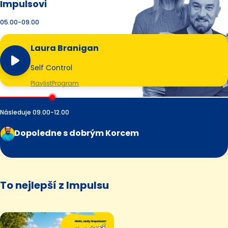
Impulsovi
05.00-09.00
Laura Branigan
Self Control
Playlist
Program
Následuje 09.00-12.00
Dopoledne s dobrým Korcem
To nejlepší z Impulsu