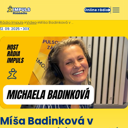
Online rádio
Rádio Impuls
Videa
Míša Badinková v Impulsu: Cítím se pořád jako Čechoslovák
12. 09. 2025 • 30X
Míša Badinková v