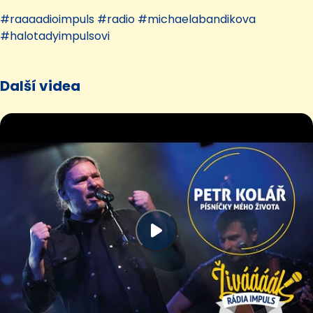
#raaaadioimpuls #radio #michaelabandikova
#halotadyimpulsovi
Další videa