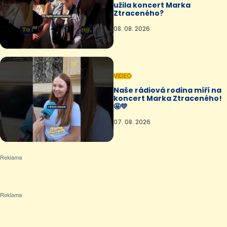
užila koncert Marka
Ztraceného?
08. 08. 2026
VIDEO
Naše rádiová rodina míří na
koncert Marka Ztraceného!
🤩💛
07. 08. 2026