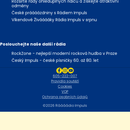
Rozšiřte řady ohleduplných řidičů a získejte atraktivní
odměny
České práááázdniny s Rádiem Impuls
Víkendové Živááááky Rádia Impuls v srpnu
Poslouchejte naše další rádia
RockZone - nejlepší moderní rocková hudba v Praze
Český Impuls - české písničky 60. až 80. let
605–222–007
Pravidla soutěží
Cookies
VOP
Ochrana osobních údajů
2026 Ráááádio Impuls