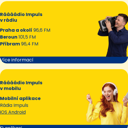
Ráááádio Impuls
v rádiu
Praha a okolí
96,6 FM
Beroun
101,5 FM
Příbram
96,4 FM
Více informací
Ráááádio Impuls
v mobilu
Mobilní aplikace
Rádia Impuls
iOS Android