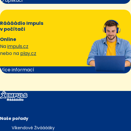
O aplikaci
Ráááádio Impuls
v počítači
Online
Na
impuls.cz
nebo na
play.cz
Více informací
Naše pořady
Víkendové Živááááky