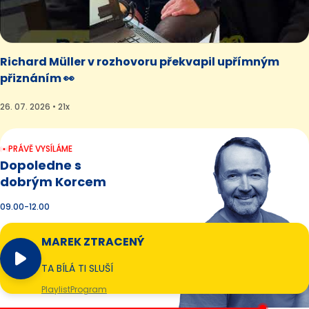
Richard Müller v rozhovoru překvapil upřímným
přiznáním 👀
26. 07. 2026 • 21x
PRÁVĚ VYSÍLÁME
Dopoledne s
dobrým Korcem
09.00-12.00
MAREK ZTRACENÝ
TA BÍLÁ TI SLUŠÍ
Playlist
Program