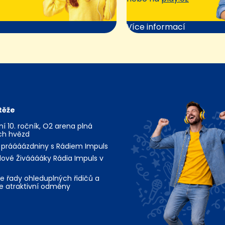
Více informací
těže
jní 10. ročník, O2 arena plná
ch hvězd
 práááázdniny s Rádiem Impuls
ové Živááááky Rádia Impuls v
te řady ohleduplných řidičů a
te atraktivní odměny