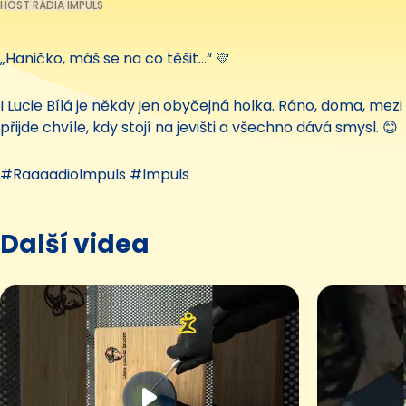
HOST RÁDIA IMPULS
„Haničko, máš se na co těšit…“ 💛
I Lucie Bílá je někdy jen obyčejná holka. Ráno, doma, mezi 
přijde chvíle, kdy stojí na jevišti a všechno dává smysl. 😊
#RaaaadioImpuls #Impuls
Další videa