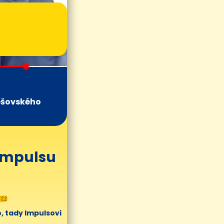
ešovského
 Impulsu
ĚŽ
, tady Impulsovi