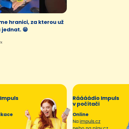
e hranici, za kterou už
 jednat. 😁
8x
Impuls
Ráááádio Impuls
v počítači
ikace
Online
s
Na
impuls.cz
nebo na
play.cz