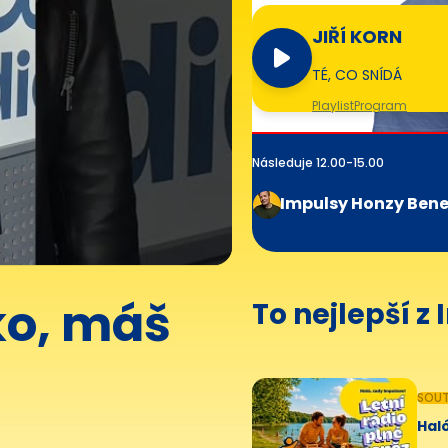
JIŘÍ KORN
TÉ, CO SNÍDÁ
Playlist
Program
Následuje 12.00-15.00
Impulsy Honzy Ben
ko, máš
To nejlepší z
SOUT
Haló