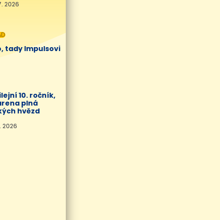
7. 2026
AD
, tady Impulsovi
lejní 10. ročník,
arena plná
kých hvězd
0. 2026