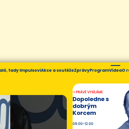
aló, tady Impulsovi
Akce a soutěže
Zprávy
Program
Videa
O r
PRÁVĚ VYSÍLÁME
Dopoledne s
dobrým
Korcem
09.00-12.00