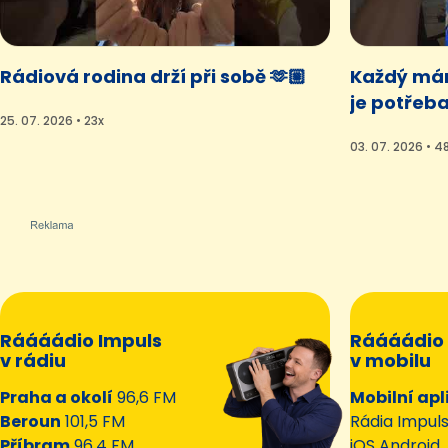
Rádiová rodina drží při sobě 🫶🏼
Každý mám
je potřeba
25. 07. 2026 • 23x
03. 07. 2026 • 4
Ráááádio Impuls
Ráááádio 
v rádiu
v mobilu
Praha a okolí
96,6 FM
Mobilní apl
Beroun
101,5 FM
Rádia Impul
Příbram
96,4 FM
iOS Android