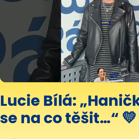
Lucie Bílá: „Hanič
se na co těšit…“ 💛