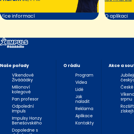
Více informací
O aplikaci
Naše pořady
O rádiu
Akce a sou
Víkendové
Program
Jubile
Živááááky
český
Videa
Milionoví
České
Lidé
kolegové
Víkend
Jak
Pan profesor
srpnu
naladit
Odpolední
Rozšiř
Reklama
Impuls
získej
Aplikace
Impulsy Honzy
Benešovského
Kontakty
Dopoledne s