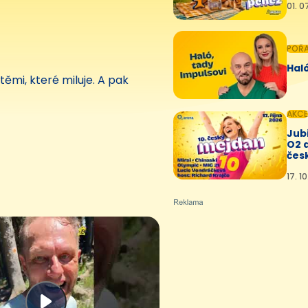
01. 0
POŘ
Haló
těmi, které miluje. A pak
AKCE
Jubi
O2 
čes
17. 1