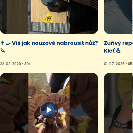
👨‍🍳 Víš jak nouzově nabrousit nůž?
Zuřivý rep
🔪
Kleť 💪
22. 02. 2026 • 30x
01. 07. 2026 • 85