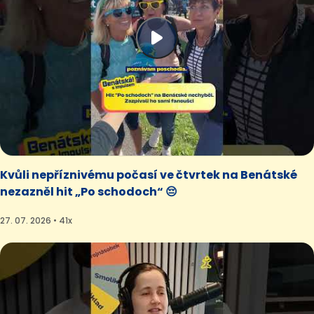
Kvůli nepříznivému počasí ve čtvrtek na Benátské
nezazněl hit „Po schodoch“ 😔
27. 07. 2026 • 41x