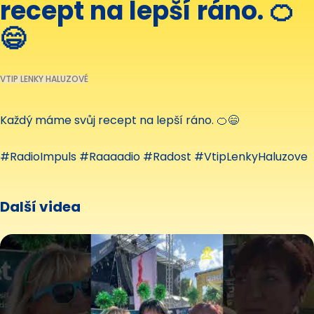
recept na lepší ráno. 🍊
😄
VTIP LENKY HALUZOVÉ
Každý máme svůj recept na lepší ráno. 🍊😄
#RadioImpuls #Raaaadio #Radost #VtipLenkyHaluzove
Další videa