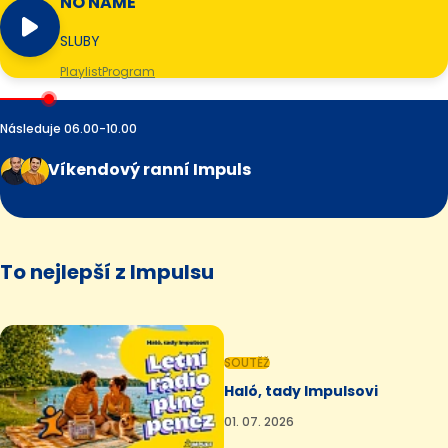
NO NAME
SLUBY
Playlist
Program
Následuje 06.00-10.00
Víkendový ranní Impuls
To nejlepší z Impulsu
SOUTĚŽ
Haló, tady Impulsovi
01. 07. 2026