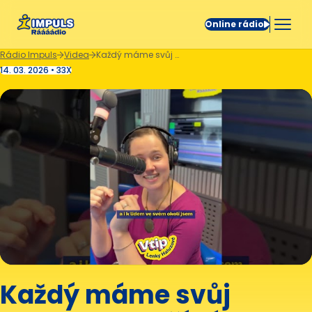
Online rádio
Rádio Impuls
Videa
Každý máme svůj recept na lepší ráno. 🍊😄
14. 03. 2026 • 33X
Každý máme svůj