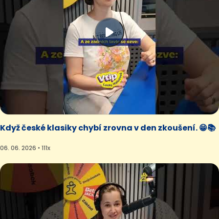
Když české klasiky chybí zrovna v den zkoušení. 😁📚
06. 06. 2026 • 111x