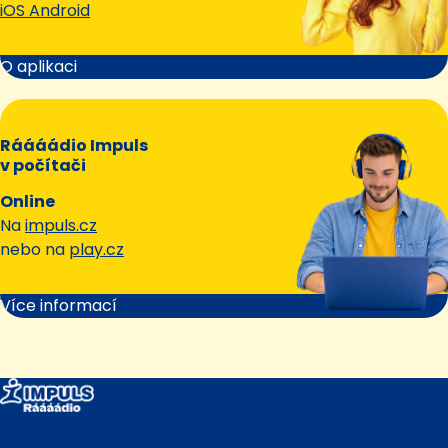
iOS Android
O aplikaci
Ráááádio Impuls
v počítači
Online
Na
impuls.cz
nebo na
play.cz
Více informací