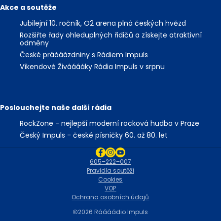
Akce a soutěže
Jubilejní 10. ročník, O2 arena plná českých hvězd
Rozšiřte řady ohleduplných řidičů a získejte atraktivní
odměny
České práááázdniny s Rádiem Impuls
Víkendové Živááááky Rádia Impuls v srpnu
Poslouchejte naše další rádia
RockZone - nejlepší moderní rocková hudba v Praze
Český Impuls - české písničky 60. až 80. let
605–222–007
Pravidla soutěží
Cookies
VOP
Ochrana osobních údajů
2026 Ráááádio Impuls