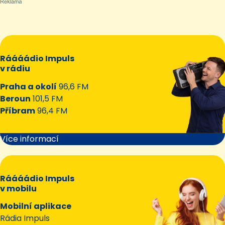
Ráááádio Impuls
v rádiu
Praha a okolí
96,6 FM
Beroun
101,5 FM
Příbram
96,4 FM
Více informací
Ráááádio Impuls
v mobilu
Mobilní aplikace
Rádia Impuls