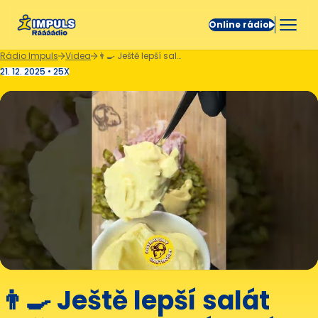
Online rádio
Rádio Impuls
Videa
👨‍🍳 Ještě lepší salát než bramborový salát! 👍
21. 12. 2025 • 25X
👨‍🍳 Ještě lepší salát