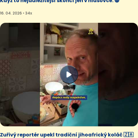
Když to nejdůležitější skončí jen v hlasovce. 😁
16. 04. 2026 • 34x
Zuřivý reportér upekl tradiční jihoafrický koláč 🇿🇦