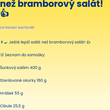
než bramborový salát!
👍
OSTRAVSKY GASTROŠÉF
👨‍🍳 Ještě lepší salát než bramborový salát! 👍
🛒 Seznam do samošky:
Šunkový salám 400 g
Sterilované okurky 180 g
Hrášek 55 g
Cibule 25,5 g