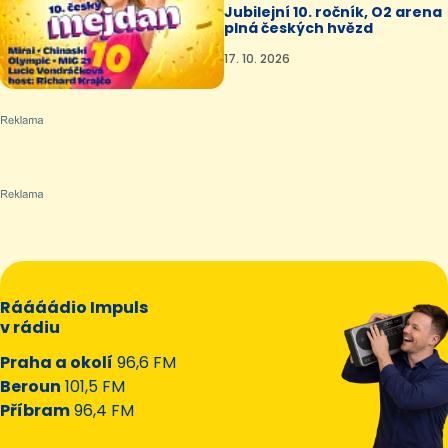
Jubilejní 10. ročník, O2 arena
plná českých hvězd
17. 10. 2026
Ráááádio Impuls
v rádiu
Praha a okolí
96,6 FM
Beroun
101,5 FM
Příbram
96,4 FM