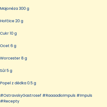
Majonéza 300 g
Hořčice 20 g
Cukr 10 g
Ocet 6 g
Worcester 8 g
Sůl 5 g
Popel z dědka 0.5 g
#OstravskyGastrosef #RaaaadioImpuls #Impuls
#Recepty