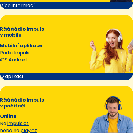
Více informací
Ráááádio Impuls
v mobilu
Mobilní aplikace
Rádia Impuls
iOS Android
O aplikaci
Ráááádio Impuls
v počítači
Online
Na
impuls.cz
nebo na
play.cz