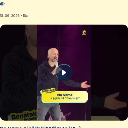
🥧
18. 06. 2026 • 18x