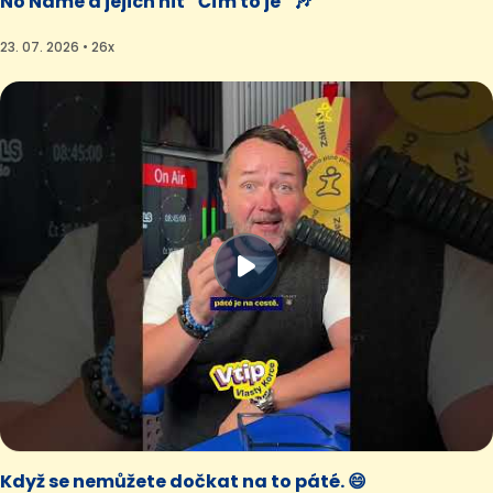
No Name a jejich hit “Čím to je” 🎶
23. 07. 2026 • 26x
Když se nemůžete dočkat na to páté. 😄