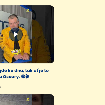
jde ke dnu, tak ať je to
 Oscary. 😄🎬
x