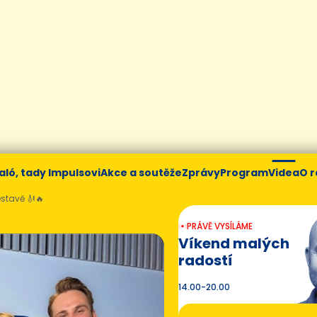
aló, tady Impulsovi
Akce a soutěže
Zprávy
Program
Videa
O r
stavě 🎻🔥
PRÁVĚ VYSÍLÁME
Víkend malých
radostí
14.00-20.00