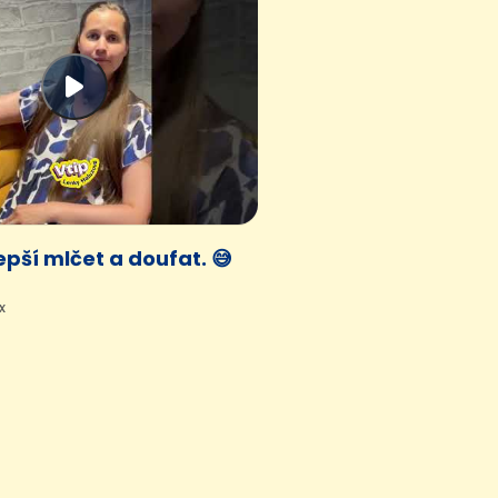
epší mlčet a doufat. 😅
x