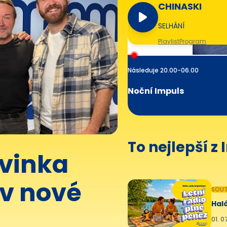
CHINASKI
SELHÁNÍ
Playlist
Program
Následuje 20.00-06.00
Noční Impuls
To nejlepší z
ovinka
 v nové
SOUT
Haló
01. 0