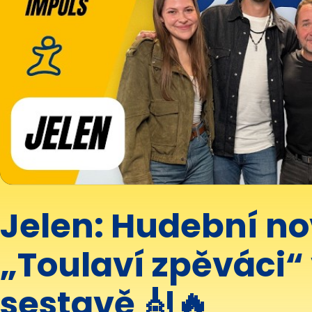
Jelen: Hudební n
„Toulaví zpěváci“
sestavě 🎻🔥