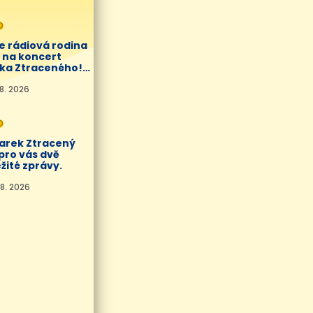
O
e rádiová rodina
í na koncert
ka Ztraceného!
8. 2026
O
Marek Ztracený
pro vás dvě
žité zprávy.
8. 2026