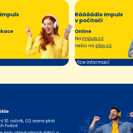
Impuls
Ráááádio Impuls
v počítači
ikace
Online
s
Na
impuls.cz
nebo na
play.cz
Více informací
těže
jní 10. ročník, O2 arena plná
ch hvězd
te řady ohleduplných řidičů a