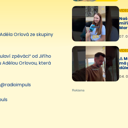
VIDE
Naš
míř
Mar
🤩💛
a Adéla Orlová ze skupiny
07. 0
VIDE
laví zpěváci“ od Jiřího
⚠️ 
u Adélou Orlovou, která
má 
důle
04. 0
 @radioimpuls
uls