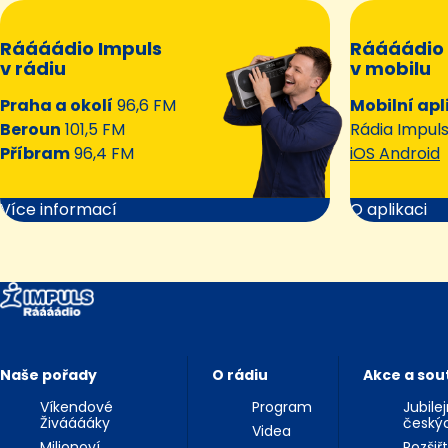
Ráááádio Impuls
Ráááádio 
v rádiu
v mobilu
Praha a okolí
96,6 FM
Mobilní apl
Beroun
101,5 FM
Rádia Impul
Příbram
96,4 FM
iOS Android
Více informací
O aplikaci
Naše pořady
O rádiu
Akce a sou
Víkendové
Program
Jubile
Živááááky
český
Videa
Milionoví
Rozšiř