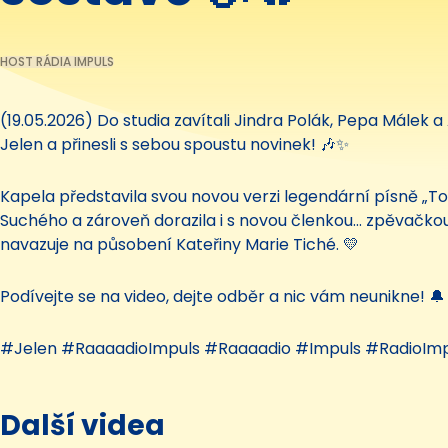
HOST RÁDIA IMPULS
(19.05.2026) Do studia zavítali Jindra Polák, Pepa Málek 
Jelen a přinesli s sebou spoustu novinek! 🎶✨
Kapela představila svou novou verzi legendární písně „Tou
Suchého a zároveň dorazila i s novou členkou... zpěvačko
navazuje na působení Kateřiny Marie Tiché. 💛
Podívejte se na video, dejte odběr a nic vám neunikne! 
#Jelen #RaaaadioImpuls #Raaaadio #Impuls #RadioImp
Další videa