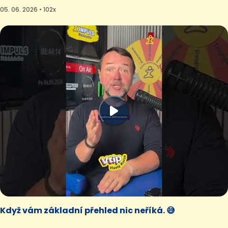
05. 06. 2026 • 102x
Když vám základní přehled nic neříká. 😅