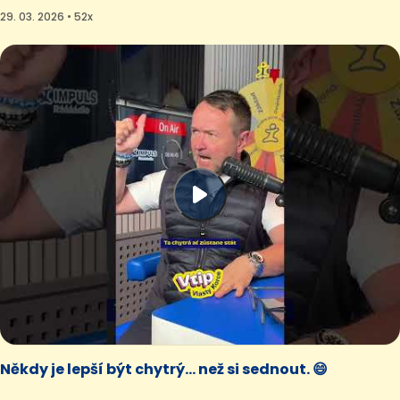
29. 03. 2026 • 52x
Někdy je lepší být chytrý… než si sednout. 😄