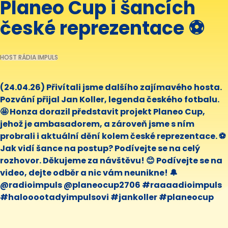
Planeo Cup i šancích
české reprezentace ⚽
HOST RÁDIA IMPULS
(24.04.26) Přivítali jsme dalšího zajímavého hosta.
Pozvání přijal Jan Koller, legenda českého fotbalu.
🤩 Honza dorazil představit projekt Planeo Cup,
jehož je ambasadorem, a zároveň jsme s ním
probrali i aktuální dění kolem české reprezentace. ⚽
Jak vidí šance na postup? Podívejte se na celý
rozhovor. Děkujeme za návštěvu! 😊 Podívejte se na
video, dejte odběr a nic vám neunikne! 🔔
@radioimpuls @planeocup2706 #raaaadioimpuls
#halooootadyimpulsovi #jankoller #planeocup