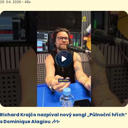
29. 04. 2026 • 48x
Richard Krajčo nazpíval nový songl „Půlnoční hřích“
s Dominique Alagiou 🎶✨