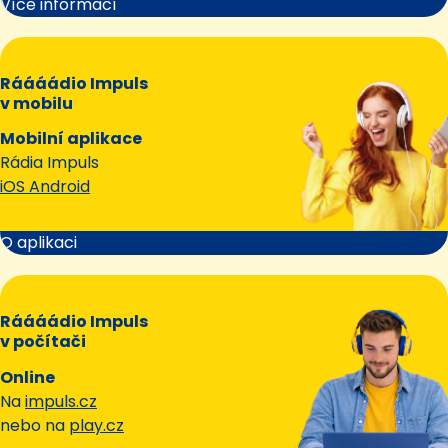
Více informací
Ráááádio Impuls
v mobilu
Mobilní aplikace
Rádia Impuls
iOS Android
O aplikaci
Ráááádio Impuls
v počítači
Online
Na
impuls.cz
nebo na
play.cz