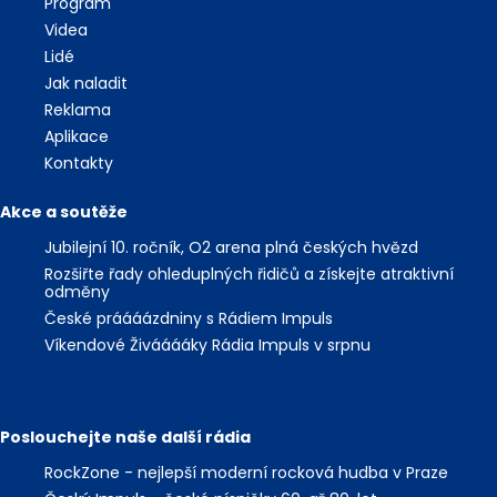
Program
Videa
Lidé
Jak naladit
Reklama
Aplikace
Kontakty
Akce a soutěže
Jubilejní 10. ročník, O2 arena plná českých hvězd
Rozšiřte řady ohleduplných řidičů a získejte atraktivní
odměny
České práááázdniny s Rádiem Impuls
Víkendové Živááááky Rádia Impuls v srpnu
Poslouchejte naše další rádia
RockZone - nejlepší moderní rocková hudba v Praze