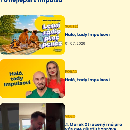
SOUTĚŽ
Haló, tady Impulsovi
01. 07. 2026
POŘAD
Haló, tady Impulsovi
VIDEO
⚠️ Marek Ztracený má pro
vás dvě důležité zprávy.