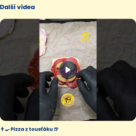
Další videa
👨‍🍳 Pizza z tousťáku 🍺