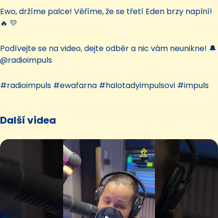
Ewo, držíme palce! Věříme, že se třetí Eden brzy naplní!
🔥 💛
Podívejte se na video, dejte odběr a nic vám neunikne! 🔔
@radioimpuls
#radioimpuls #ewafarna #halotadyimpulsovi #impuls
Další videa