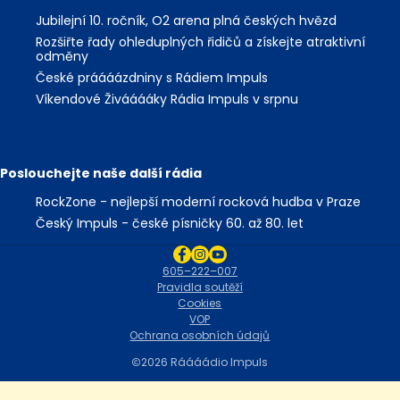
Jubilejní 10. ročník, O2 arena plná českých hvězd
Rozšiřte řady ohleduplných řidičů a získejte atraktivní
odměny
České práááázdniny s Rádiem Impuls
Víkendové Živááááky Rádia Impuls v srpnu
Poslouchejte naše další rádia
RockZone - nejlepší moderní rocková hudba v Praze
Český Impuls - české písničky 60. až 80. let
605–222–007
Pravidla soutěží
Cookies
VOP
Ochrana osobních údajů
2026 Ráááádio Impuls