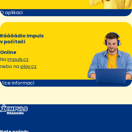
O aplikaci
Ráááádio Impuls
v počítači
Online
Na
impuls.cz
nebo na
play.cz
Více informací
Naše pořady