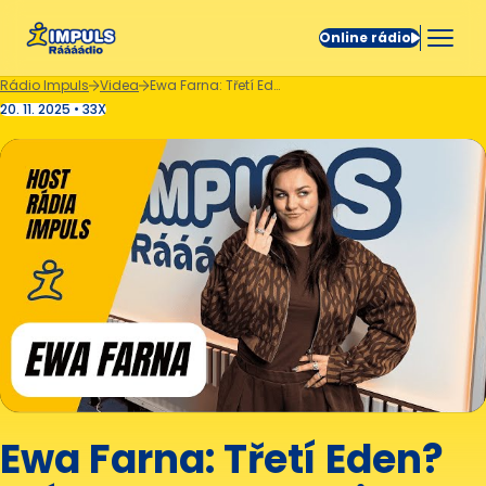
Online rádio
Rádio Impuls
Videa
Ewa Farna: Třetí Eden? Mám respekt, ale i koule to zkusit!
20. 11. 2025 • 33X
Ewa Farna: Třetí Eden?