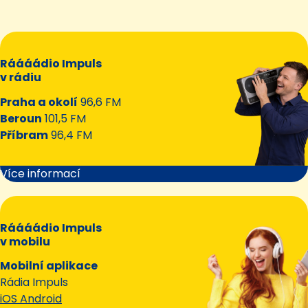
Ráááádio Impuls
v rádiu
Praha a okolí
96,6 FM
Beroun
101,5 FM
Příbram
96,4 FM
Více informací
Ráááádio Impuls
v mobilu
Mobilní aplikace
Rádia Impuls
iOS Android