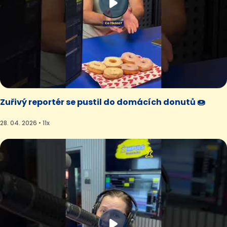
Zuřivý reportér se pustil do domácích donutů 🍩
28. 04. 2026 • 11x