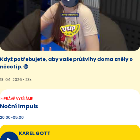
Když potřebujete, aby vaše průšvihy doma zněly o
něco líp. 😄
18. 04. 2026 • 23x
PRÁVĚ VYSÍLÁME
Noční Impuls
20.00-05.00
KAREL GOTT