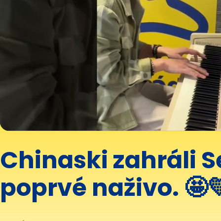
Chinaski zahráli S
poprvé naživo. 🤩