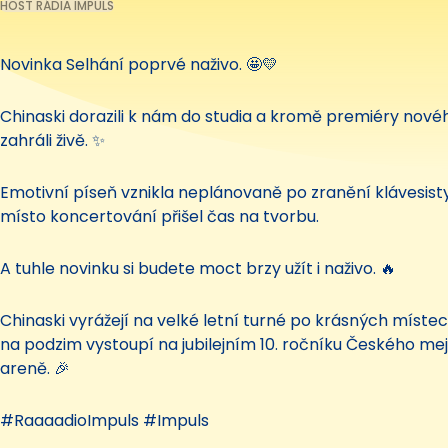
HOST RÁDIA IMPULS
Novinka Selhání poprvé naživo. 🤩💛
Chinaski dorazili k nám do studia a kromě premiéry novéh
zahráli živě. ✨
Emotivní píseň vznikla neplánovaně po zranění klávesist
místo koncertování přišel čas na tvorbu.
A tuhle novinku si budete moct brzy užít i naživo. 🔥
Chinaski vyrážejí na velké letní turné po krásných míste
na podzim vystoupí na jubilejním 10. ročníku Českého mej
areně. 🎉
#RaaaadioImpuls #Impuls