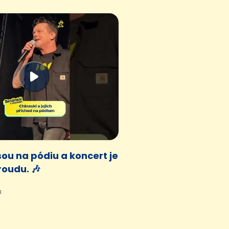
sou na pódiu a koncert je
roudu. 🎶
x