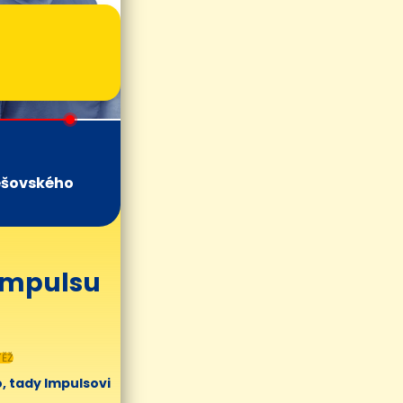
ešovského
 Impulsu
ĚŽ
, tady Impulsovi