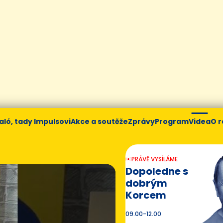
aló, tady Impulsovi
Akce a soutěže
Zprávy
Program
Videa
O r
PRÁVĚ VYSÍLÁME
Dopoledne s
dobrým
Korcem
09.00-12.00