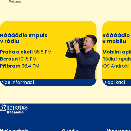
Ráááádio Impuls
Ráááádio 
v rádiu
v mobilu
Praha a okolí
96,6 FM
Mobilní apl
Beroun
101,5 FM
Rádia Impul
Příbram
96,4 FM
iOS Android
Více informací
O aplikaci
Naše pořady
O rádiu
Akce a sou