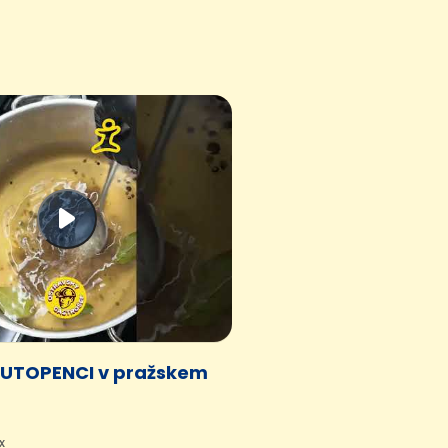
us UTOPENCI v pražskem
x