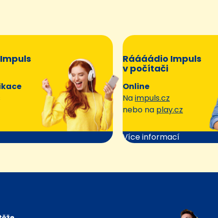
Impuls
Ráááádio Impuls
v počítači
ikace
Online
s
Na
impuls.cz
nebo na
play.cz
Více informací
těže