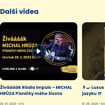
Další videa
Živáááák Rádia Impuls – MICHAL
👨‍🍳 Lux
HRŮZA Písničky mého života
jazyku 🍺
26. 01. 2023 • 47x
31. 05. 2026 • 54