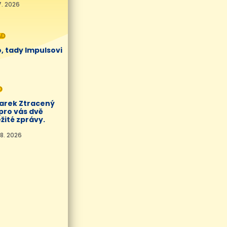
7. 2026
AD
, tady Impulsovi
O
Marek Ztracený
pro vás dvě
žité zprávy.
8. 2026