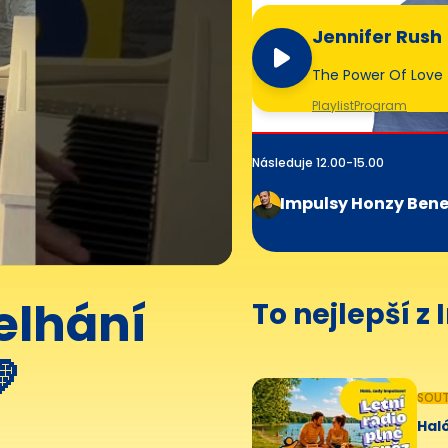
Jennifer Rush
The Power Of Love
Playlist
Program
Následuje 12.00-15.00
Impulsy Honzy Ben
elhání
To nejlepší z

SOUT
Haló