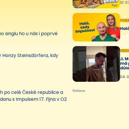
01. 0
POŘ
Haló
o singlu ho u nás i poprvé
VIDE
y Honzy Steinsdörfera, kdy
⚠️ 
má 
důle
04. 0
ch po celé České republice a
danu s Impulsem 17. října v O2