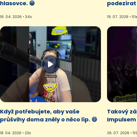
hlasovce. 😁
podezírat 
16. 04. 2026 • 34x
19. 07. 2026 • 51
Když potřebujete, aby vaše
Takový záv
průšvihy doma zněly o něco líp. 😄
Impulsem 
18. 04. 2026 • 23x
26. 07. 2026 • 5