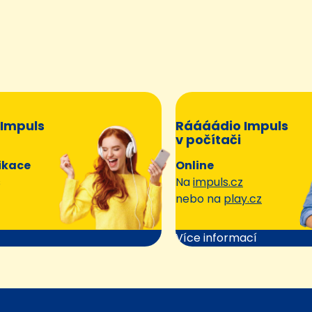
Impuls
Ráááádio Impuls
v počítači
ikace
Online
s
Na
impuls.cz
nebo na
play.cz
Více informací