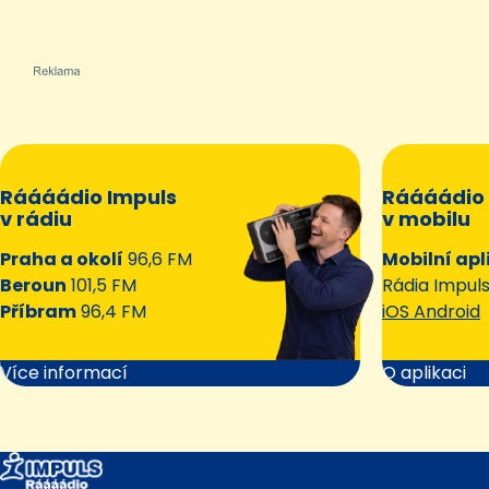
Ráááádio Impuls
Ráááádio 
v rádiu
v mobilu
Praha a okolí
96,6 FM
Mobilní apl
Beroun
101,5 FM
Rádia Impul
Příbram
96,4 FM
iOS Android
Více informací
O aplikaci