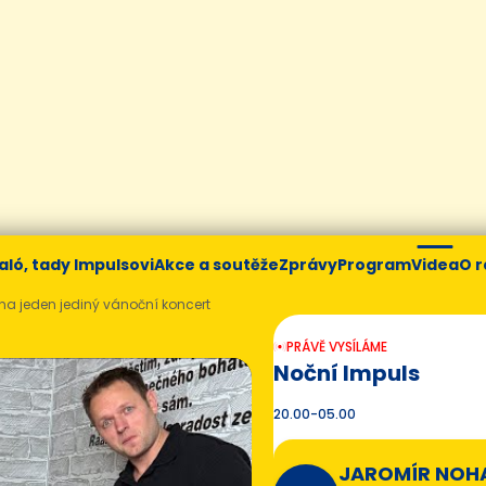
aló, tady Impulsovi
Akce a soutěže
Zprávy
Program
Videa
O r
na jeden jediný vánoční koncert
PRÁVĚ VYSÍLÁME
Noční Impuls
20.00-05.00
JAROMÍR NOH