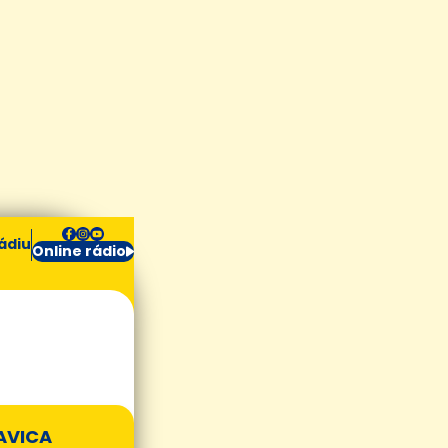
ádiu
Online rádio
AVICA