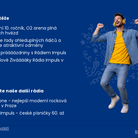
těže
jní 10. ročník, O2 arena plná
ch hvězd
te řady ohleduplných řidičů a
te atraktivní odměny
 práááázdniny s Rádiem Impuls
ové Živááááky Rádia Impuls v
te naše další rádia
ne - nejlepší moderní rocková
 v Praze
Impuls - české písničky 60. až
utěží
6