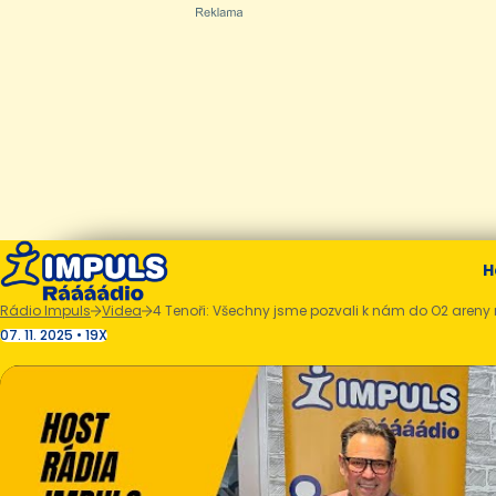
H
Rádio Impuls
Videa
4 Tenoři: Všechny jsme pozvali k nám do O2 areny 
07. 11. 2025 • 19X