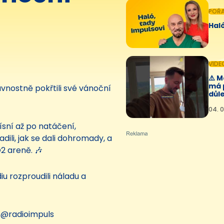
POŘ
Haló
VIDE
⚠️ 
má 
slavnostně pokřtili své vánoční
důle
04. 0
ísní až po natáčení,
ili, jak se dali dohromady, a
2 areně. 🎶
u rozproudili náladu a
 @radioimpuls