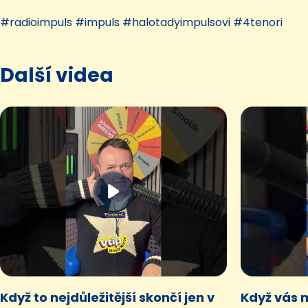
#radioimpuls #impuls #halotadyimpulsovi #4tenori
Další videa
Když to nejdůležitější skončí jen v
Když vás 