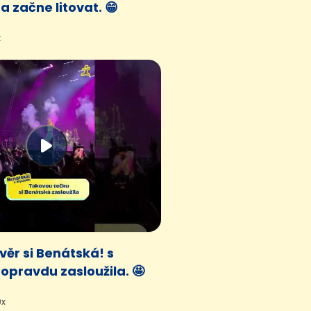
a začne litovat. 😁
x
ěr si Benátská! s
opravdu zasloužila. 🤩
9x