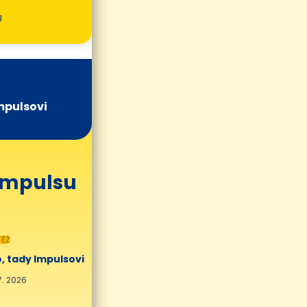
U
mpulsovi
 Impulsu
ĚŽ
, tady Impulsovi
7. 2026