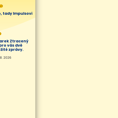
AD
, tady Impulsovi
O
Marek Ztracený
pro vás dvě
žité zprávy.
8. 2026