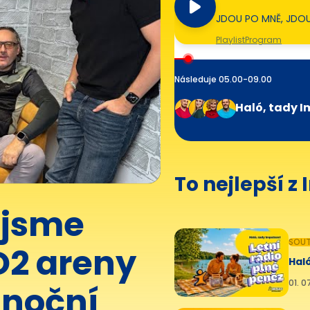
JDOU PO MNĚ, JDO
Playlist
Program
Následuje 05.00-09.00
Haló, tady I
To nejlepší z
 jsme
SOUT
O2 areny
Haló
01. 0
ánoční