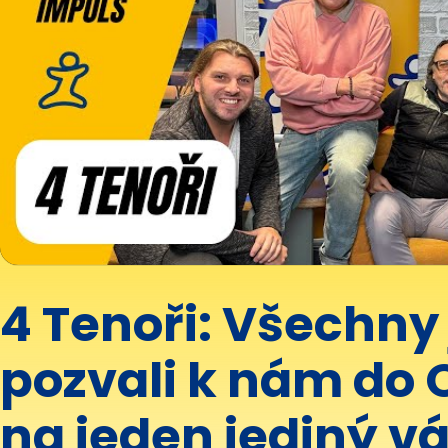
4 Tenoři: Všechny
pozvali k nám do 
na jeden jediný v