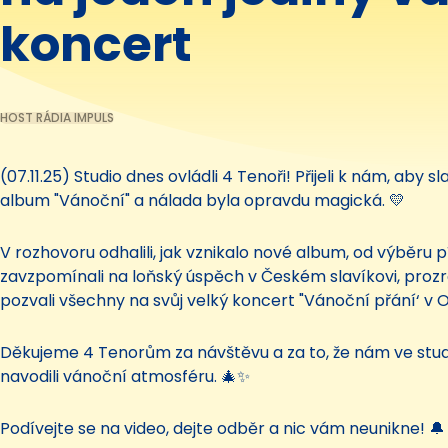
koncert
HOST RÁDIA IMPULS
(07.11.25) Studio dnes ovládli 4 Tenoři! Přijeli k nám, aby 
album "Vánoční" a nálada byla opravdu magická. 💛
V rozhovoru odhalili, jak vznikalo nové album, od výběru p
zavzpomínali na loňský úspěch v Českém slavíkovi, prozrad
pozvali všechny na svůj velký koncert "Vánoční přání‘ v O
Děkujeme 4 Tenorům za návštěvu a za to, že nám ve studi
navodili vánoční atmosféru. 🎄✨
Podívejte se na video, dejte odběr a nic vám neunikne! 