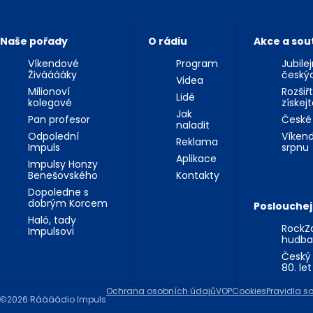
Naše pořady
O rádiu
Akce a sou
Víkendové
Program
Jubile
Živááááky
český
Videa
Milionoví
Rozšiř
Lidé
kolegové
získej
Jak
Pan profesor
České
naladit
Odpolední
Víkend
Reklama
Impuls
srpnu
Aplikace
Impulsy Honzy
Benešovského
Kontakty
Dopoledne s
dobrým Korcem
Poslouchej
Haló, tady
RockZo
Impulsovi
hudba
Český 
80. let
Ochrana osobních údajů
VOP
Cookies
Pravidla so
2026 Ráááádio Impuls