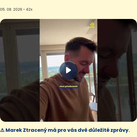
05. 08. 2026 • 42x
⚠️ Marek Ztracený má pro vás dvě důležité zprávy.