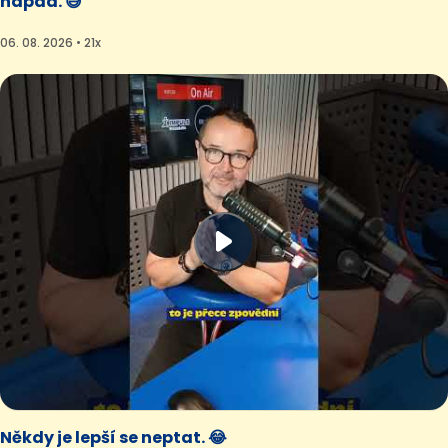
nápad. 😅
06. 08. 2026 • 21x
Někdy je lepší se neptat. 😂