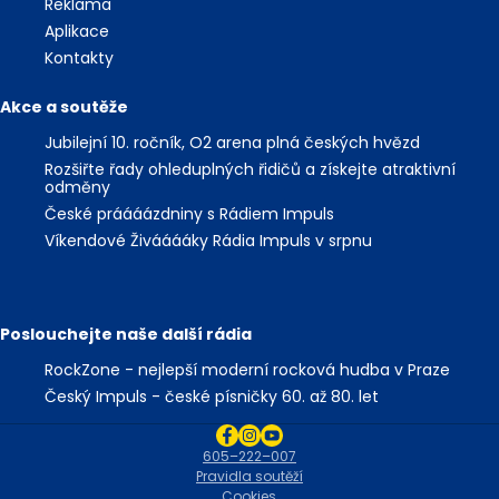
Reklama
Aplikace
Kontakty
Akce a soutěže
Jubilejní 10. ročník, O2 arena plná českých hvězd
Rozšiřte řady ohleduplných řidičů a získejte atraktivní
odměny
České práááázdniny s Rádiem Impuls
Víkendové Živááááky Rádia Impuls v srpnu
Poslouchejte naše další rádia
RockZone - nejlepší moderní rocková hudba v Praze
Český Impuls - české písničky 60. až 80. let
605–222–007
Pravidla soutěží
Cookies