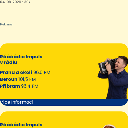
04. 08. 2026 • 39x
Ráááádio Impuls
v rádiu
Praha a okolí
96,6 FM
Beroun
101,5 FM
Příbram
96,4 FM
Více informací
Ráááádio Impuls