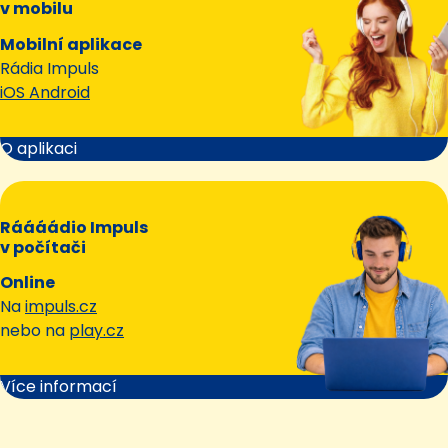
v mobilu
Mobilní aplikace
Rádia Impuls
iOS Android
O aplikaci
Ráááádio Impuls
v počítači
Online
Na
impuls.cz
nebo na
play.cz
Více informací