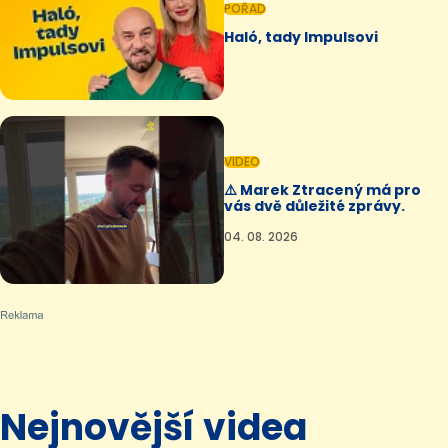
POŘAD
Haló, tady Impulsovi
VIDEO
⚠️ Marek Ztracený má pro
vás dvě důležité zprávy.
04. 08. 2026
Nejnovější videa