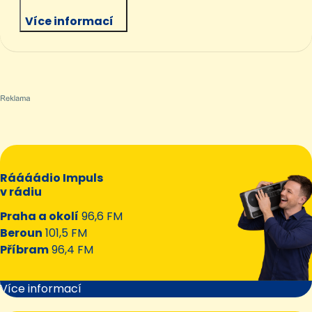
Více informací
Ráááádio Impuls
v rádiu
Praha a okolí
96,6 FM
Beroun
101,5 FM
Příbram
96,4 FM
Více informací