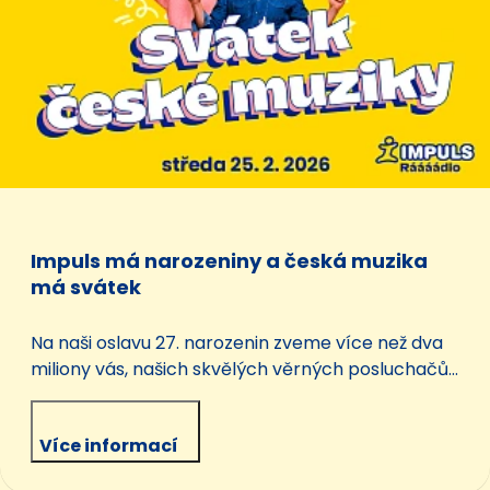
Impuls má narozeniny a česká muzika
má svátek
Na naši oslavu 27. narozenin zveme více než dva
miliony vás, našich skvělých věrných posluchačů.
Stačí, když ve středu 25. února, naladíte Impuls už
od rána.
Více informací