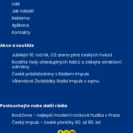
Lidé
Jak naladit
Reklama
Aplikace
Kontakty
Akce a soutěže
Jubilejní 10. ročník, O2 arena plná českých hvězd
Rozšiřte řady ohleduplných řidičů a získejte atraktivní
odměny
České práááázdniny s Rádiem Impuls
Víkendové Živááááky Rádia Impuls v srpnu
Poslouchejte naše další rádia
RockZone - nejlepší moderní rocková hudba v Praze
Český Impuls - české písničky 60. až 80. let