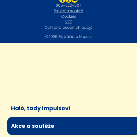
605–222–007
Pravidla soutěží
Cookies
VOP
Ochrana osobních údajů
2026 Ráááádio Impuls
Haló, tady Impulsovi
Akce a soutěže