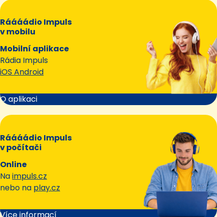
Ráááádio Impuls
v mobilu
Mobilní aplikace
Rádia Impuls
iOS Android
O aplikaci
Ráááádio Impuls
v počítači
Online
Na
impuls.cz
nebo na
play.cz
Více informací