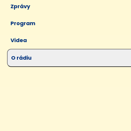
Zprávy
Program
Videa
O rádiu
Pořady
Lidé
Jak naladit
Online rádio