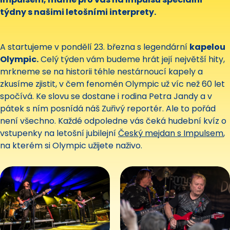
týdny s našimi letošními interprety.
A startujeme v pondělí 23. března s legendární
kapelou
Olympic.
Celý týden vám budeme hrát její největší hity,
mrkneme se na historii téhle nestárnoucí kapely a
zkusíme zjistit, v čem fenomén Olympic už víc než 60 let
spočívá. Ke slovu se dostane i rodina Petra Jandy a v
pátek s ním posnídá náš Zuřivý reportér. Ale to pořád
není všechno. Každé odpoledne vás čeká hudební kvíz o
vstupenky na letošní jubilejní
Český mejdan s Impulsem
,
na kterém si Olympic užijete naživo.